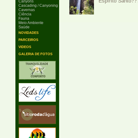
Espírito Santo???
Canyons
Cascading / Canyoning
Cavernas
Ciência
Fauna
Meio Ambiente
Saúde
NOVIDADES
PARCEIROS
VIDEOS
GALERIA DE FOTOS