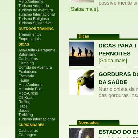
Meio Ambiente
possivelmente um
Turismo Adaptado
[Saiba mais]
.
Turismo de Aventura
Turismo Internacional
Turismo Religioso
Turismo Sustentável
OUTDOOR TRAINING
Treinamentos
Dicas
Empresariais
DICAS PARA 
DICAS
Asa-Delta / Parapente
PERNOITES
Balonismo
Cachoeiras
[Saiba mais]
.
Camping
Corrida de Aventura
Ecoturismo
GORDURAS DO
Escalada
Fauna
DA SAÚDE
Meio Ambiente
Nutricionista da
Mountain Bike
Moto-Cross
das gorduras in
Off-Road
Rafting
Rapel
Saúde
Trekking
Turismo Internacional
Novidades
CURIOSIDADES
Cachoeiras
ESTADO DO E
Canoagem