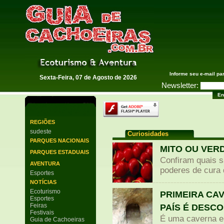
Guia de Cachoeiras
Informe seu e-mail pa
Sexta-Feira, 07 de Agosto de 2026
Newsletter:
REGIÕES
sudeste
Curiosidades
PARQUES NACIONAIS
MITO OU VERD
PARQUES ESTADUAIS
Confiram quais s
AVENTURA
poderes de cura 
Esportes
NOTÍCIAS
Ecoturismo
PRIMEIRA CA
Esportes
Feiras
PAÍS É DESC
Festivais
É uma caverna em
Guia de Cachoeiras