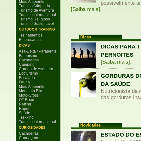
Meio Ambiente
possivelmente um
Turismo Adaptado
[Saiba mais]
.
Turismo de Aventura
Turismo Internacional
Turismo Religioso
Turismo Sustentável
OUTDOOR TRAINING
Treinamentos
Dicas
Empresariais
DICAS PARA 
DICAS
Asa-Delta / Parapente
PERNOITES
Balonismo
Cachoeiras
[Saiba mais]
.
Camping
Corrida de Aventura
Ecoturismo
GORDURAS DO
Escalada
Fauna
DA SAÚDE
Meio Ambiente
Nutricionista da
Mountain Bike
Moto-Cross
das gorduras in
Off-Road
Rafting
Rapel
Saúde
Trekking
Turismo Internacional
Novidades
CURIOSIDADES
Cachoeiras
ESTADO DO E
Canoagem