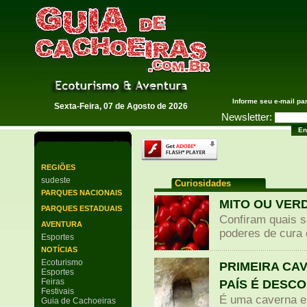
Guia de Cachoeiras
Informe seu e-mail pa
Sexta-Feira, 07 de Agosto de 2026
Newsletter:
REGIÕES
sudeste
Curiosidades
PARQUES NACIONAIS
MITO OU VERD
PARQUES ESTADUAIS
Confiram quais s
AVENTURA
poderes de cura 
Esportes
NOTÍCIAS
Ecoturismo
PRIMEIRA CA
Esportes
Feiras
PAÍS É DESC
Festivais
É uma caverna em
Guia de Cachoeiras