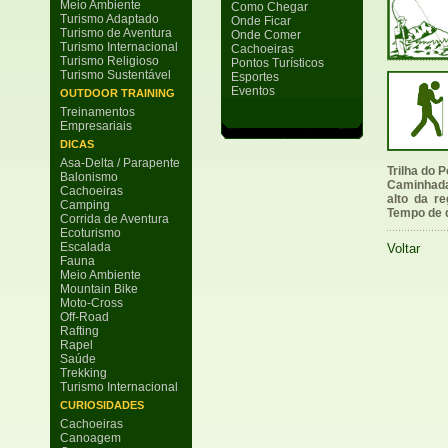
Meio Ambiente
Como Chegar
Turismo Adaptado
Onde Ficar
Turismo de Aventura
Onde Comer
Turismo Internacional
Cachoeiras
Turismo Religioso
Pontos Turísticos
Turismo Sustentável
Esportes
Eventos
OUTDOOR TRAINING
Treinamentos
Empresariais
DICAS
Asa-Delta / Parapente
Trilha do P
Balonismo
Caminhada
Cachoeiras
alto da r
Camping
Tempo de 
Corrida de Aventura
Ecoturismo
Escalada
Voltar
Fauna
Meio Ambiente
Mountain Bike
Moto-Cross
Off-Road
Rafting
Rapel
Saúde
Trekking
Turismo Internacional
CURIOSIDADES
Cachoeiras
Canoagem