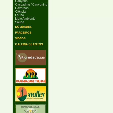
Canyons
Cascading / Canyoning
Cavernas
Ciência
Fauna
Meio Ambiente
Saúde
NOVIDADES
PARCEIROS
VIDEOS
GALERIA DE FOTOS