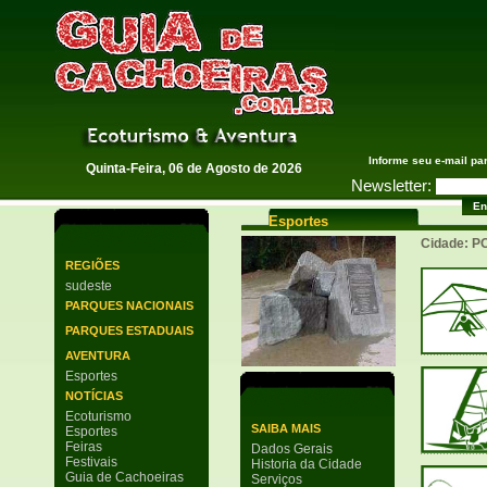
Guia de Cachoeiras
Informe seu e-mail pa
Quinta-Feira, 06 de Agosto de 2026
Newsletter:
Esportes
Cidade: 
REGIÕES
sudeste
PARQUES NACIONAIS
PARQUES ESTADUAIS
AVENTURA
Esportes
NOTÍCIAS
Ecoturismo
SAIBA MAIS
Esportes
Feiras
Dados Gerais
Festivais
Historia da Cidade
Guia de Cachoeiras
Serviços