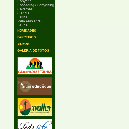
Canyons
Cascading / Canyoning
Cavernas
Ciência
Fauna
Meio Ambiente
Saúde
NOVIDADES
PARCEIROS
VIDEOS
GALERIA DE FOTOS