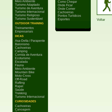
Meio Ambiente
Como Chegar
Turismo Adaptado
Onde Ficar
Turismo de Aventura
Onde Comer
Turismo Internacional
Cachoeiras
Turismo Religioso
Pontos Turísticos
Turismo Sustentável
Esportes
Voltar
OUTDOOR TRAINING
Treinamentos
Empresariais
DICAS
Asa-Delta / Parapente
Balonismo
Cachoeiras
Camping
Corrida de Aventura
Ecoturismo
Escalada
Fauna
Meio Ambiente
Mountain Bike
Moto-Cross
Off-Road
Rafting
Rapel
Saúde
Trekking
Turismo Internacional
CURIOSIDADES
Cachoeiras
Canoagem