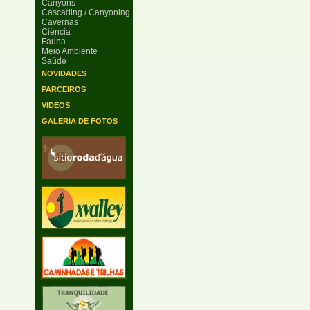
Canyons
Cascading / Canyoning
Cavernas
Ciência
Fauna
Meio Ambiente
Saúde
NOVIDADES
PARCEIROS
VIDEOS
GALERIA DE FOTOS