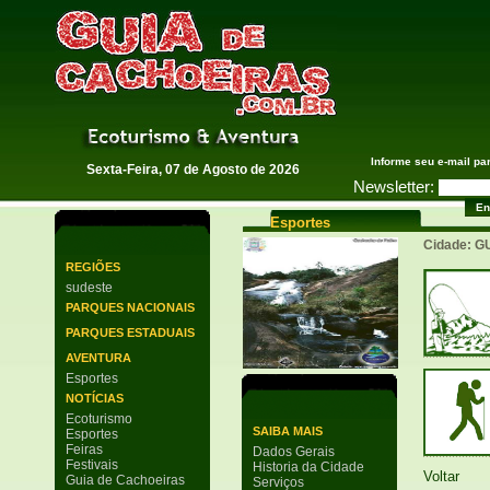
Guia de Cachoeiras
Informe seu e-mail pa
Sexta-Feira, 07 de Agosto de 2026
Newsletter:
Esportes
Cidade: 
REGIÕES
sudeste
PARQUES NACIONAIS
PARQUES ESTADUAIS
AVENTURA
Esportes
NOTÍCIAS
Ecoturismo
SAIBA MAIS
Esportes
Feiras
Dados Gerais
Festivais
Historia da Cidade
Voltar
Guia de Cachoeiras
Serviços