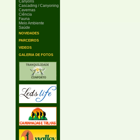
Canyons
Cascading / Canyoning
Cavernas
Ciência
Fauna
Meio Ambiente
Saúde
NOVIDADES
PARCEIROS
VIDEOS
GALERIA DE FOTOS