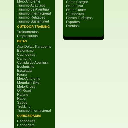
Meio Ambiente
Como Chegar
Turismo Adaptado
Onde Ficar
Turismo de Aventura
Onde Comer
Turismo Internacional
Cachoeiras
Turismo Religioso
Pontos Turísticos
Turismo Sustentável
Esportes
Eventos
OUTDOOR TRAINING
Treinamentos
Empresariais
DICAS
Asa-Delta / Parapente
Balonismo
Cachoeiras
Camping
Corrida de Aventura
Ecoturismo
Escalada
Fauna
Meio Ambiente
Mountain Bike
Moto-Cross
Off-Road
Rafting
Rapel
Saúde
Trekking
Turismo Internacional
CURIOSIDADES
Cachoeiras
Canoagem