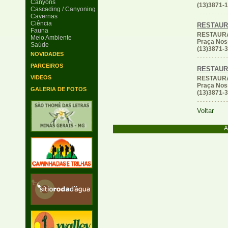
Canyons
(13)3871-
Cascading / Canyoning
Cavernas
Ciência
RESTAU
Fauna
RESTAUR
Meio Ambiente
Praça Noss
Saúde
(13)3871-
NOVIDADES
PARCEIROS
RESTAU
VIDEOS
RESTAUR
Praça Noss
GALERIA DE FOTOS
(13)3871-
Voltar
A