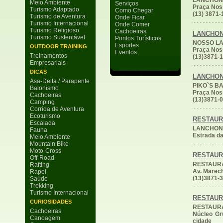
LANCHONE
Meio Ambiente
Serviços
Praça Noss
Turismo Adaptado
Como Chegar
(13) 3871-
Turismo de Aventura
Onde Ficar
Turismo Internacional
Onde Comer
Turismo Religioso
Cachoeiras
LANCHO
Turismo Sustentável
Pontos Turísticos
NOSSO L
Esportes
OUTDOOR TRAINING
Praça Noss
Eventos
Treinamentos
(13)3871-
Empresariais
DICAS
LANCHO
Asa-Delta / Parapente
PIKO`S B
Balonismo
Praça Noss
Cachoeiras
(13)3871-
Camping
Corrida de Aventura
Ecoturismo
RESTAU
Escalada
LANCHON
Fauna
Estrada da
Meio Ambiente
Mountain Bike
Moto-Cross
RESTAU
Off-Road
RESTAUR
Rafting
Av. Marech
Rapel
(13)3871-
Saúde
Trekking
Turismo Internacional
RESTAU
CURIOSIDADES
RESTAUR
Cachoeiras
Núcleo Gr
Canoagem
cidade