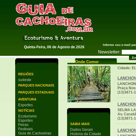
Guia de Cachoeiras
Informe seu e-mail pa
Quinta-Feira, 06 de Agosto de 2026
Newsletter:
Onde Comer
Cidade: 
REGIÕES
LANCHO
sudeste
LANCHONE
PARQUES NACIONAIS
Praça Noss
(13)3871-
PARQUES ESTADUAIS
AVENTURA
LANCHO
Esportes
SELMA LA
NOTÍCIAS
Av. Carait
Ecoturismo
(13)3871-
Esportes
SAIBA MAIS
Feiras
Festivais
Dados Gerais
LANCHO
Guia de Cachoeiras
Historia da Cidade