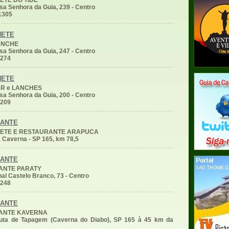
TE DO TIDE
a Senhora da Guia, 239 - Centro
1305
NETE
ANCHE
a Senhora da Guia, 247 - Centro
1274
NETE
AR e LANCHES
a Senhora da Guia, 200 - Centro
0209
RANTE
ETE E RESTAURANTE ARAPUCA
 Caverna - SP 165, km 78,5
RANTE
ANTE PARATY
al Castelo Branco, 73 - Centro
3248
RANTE
ANTE KAVERNA
uta de Tapagem (Caverna do Diabo), SP 165 à 45 km da