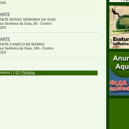
1305
RANTE
ANTE NOSSA SENHORA DA GUIA
a Senhora da Guia, 85 - Centro
3293
RANTE
ANTE CANECO DE BARRO
a Senhora da Guia, 166 - Centro
3324
nterior | 1
[2]
|
Próxima