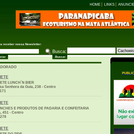
HOME
LINKS
ANUNCI
ra receber nossa Newsletter:
Busca:
ELDORADO
PUBLI
NETE
TE LUNCH´N BIER
a Senhora da Guia, 238 - Centro
1171
NETE
NCHES E PRODUTOS DE PADARIA E CONFEITARIA
á, 451 - Centro
1278
NETE