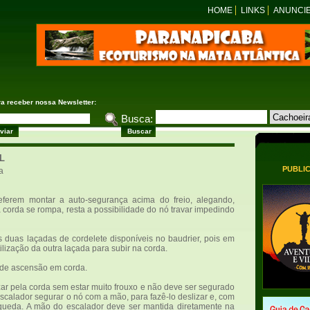
HOME
LINKS
ANUNCI
ra receber nossa Newsletter:
Busca:
L
PUBLI
a
eferem montar a auto-segurança acima do freio, alegando,
a corda se rompa, resta a possibilidade do nó travar impedindo
 duas laçadas de cordelete disponíveis no baudrier, pois em
lização da outra laçada para subir na corda.
 de ascensão em corda.
ar pela corda sem estar muito frouxo e não deve ser segurado
calador segurar o nó com a mão, para fazê-lo deslizar e, com
queda. A mão do escalador deve ser mantida diretamente na