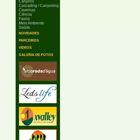
Canyons
Cascading / Canyoning
Cavernas
Ciência
Fauna
Meio Ambiente
Saúde
NOVIDADES
PARCEIROS
VIDEOS
GALERIA DE FOTOS