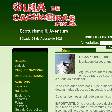
Guia de Cachoeiras
Informe seu e-mail pa
Sábado, 08 de Agosto de 2026
Newsletter:
Dicas
DICAS SOBRE RAPE
REGIÕES
Montagem da seguranç
sudeste
PARQUES NACIONAIS
Alguns escaladores pr
entre outras, que caso 
PARQUES ESTADUAIS
a queda do escalador.
AVENTURA
Todo escalador deve possuir pelo menos
Esportes
determinadas situações é necessário a uti
NOTÍCIAS
Ecoturismo
Deve também estar treinado em técnicas
Esportes
Feiras
IMPORTANTE:
O nó blocante deve desliz
Festivais
pela mão do escalador. Erro comum é o es
Guia de Cachoeiras
isso, impedir o travamento em caso de 