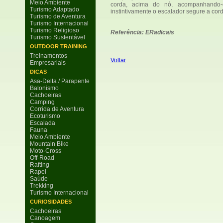
Meio Ambiente
corda, acima do nó, acompanhando
Turismo Adaptado
instintivamente o escalador segure a corda
Turismo de Aventura
Turismo Internacional
Turismo Religioso
Referência: ERadicais
Turismo Sustentável
OUTDOOR TRAINING
Treinamentos
Voltar
Empresariais
DICAS
Asa-Delta / Parapente
Balonismo
Cachoeiras
Camping
Corrida de Aventura
Ecoturismo
Escalada
Fauna
Meio Ambiente
Mountain Bike
Moto-Cross
Off-Road
Rafting
Rapel
Saúde
Trekking
Turismo Internacional
CURIOSIDADES
Cachoeiras
Canoagem