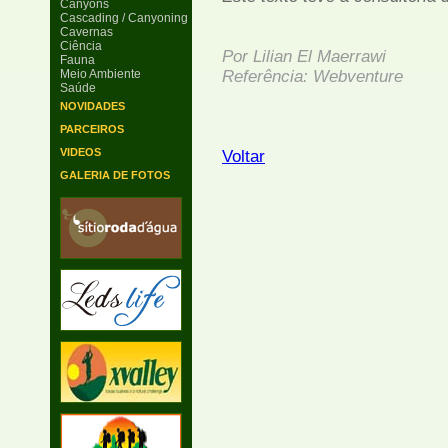
Canyons
Cascading / Canyoning
Cavernas
Ciência
Por Lilian El Maerrawi
Fauna
Meio Ambiente
Referência: Webventure
Saúde
NOVIDADES
PARCEIROS
VIDEOS
Voltar
GALERIA DE FOTOS