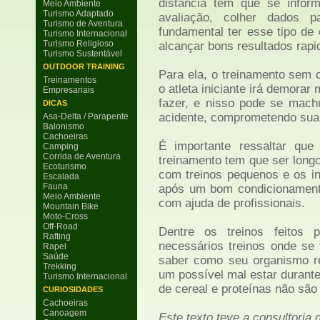
distância tem que se infor
Meio Ambiente
Turismo Adaptado
avaliação, colher dados p
Turismo de Aventura
fundamental ter esse tipo de
Turismo Internacional
Turismo Religioso
alcançar bons resultados rap
Turismo Sustentável
OUTDOOR TRAINING
Para ela, o treinamento sem 
Treinamentos
o atleta iniciante irá demorar
Empresariais
fazer, e nisso pode se mach
DICAS
acidente, comprometendo sua
Asa-Delta / Parapente
Balonismo
Cachoeiras
É importante ressaltar qu
Camping
Corrida de Aventura
treinamento tem que ser long
Ecoturismo
com treinos pequenos e os in
Escalada
Fauna
após um bom condicionamento
Meio Ambiente
com ajuda de profissionais.
Mountain Bike
Moto-Cross
Off-Road
Dentre os treinos feitos 
Rafting
necessários treinos onde se 
Rapel
Saúde
saber como seu organismo rea
Trekking
um possível mal estar durant
Turismo Internacional
de cereal e proteínas não são 
CURIOSIDADES
Cachoeiras
Canoagem
Este texto teve a consultoria