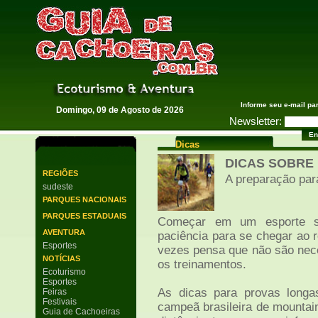
Guia de Cachoeiras
Informe seu e-mail pa
Domingo, 09 de Agosto de 2026
Newsletter:
Dicas
DICAS SOBRE
REGIÕES
A preparação par
sudeste
PARQUES NACIONAIS
PARQUES ESTADUAIS
Começar em um esporte s
AVENTURA
paciência para se chegar ao 
Esportes
vezes pensa que não são nec
NOTÍCIAS
os treinamentos.
Ecoturismo
Esportes
As dicas para provas longa
Feiras
Festivais
campeã brasileira de mountai
Guia de Cachoeiras