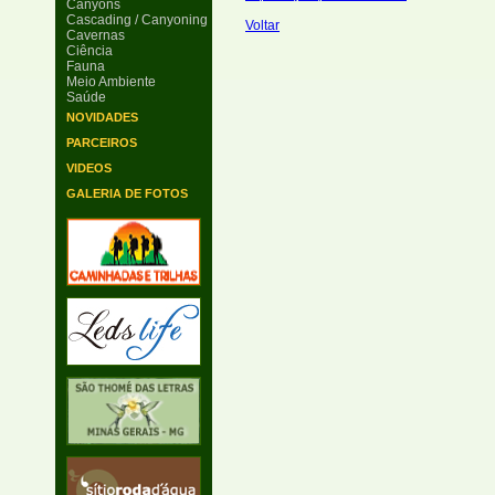
Canyons
Cascading / Canyoning
Voltar
Cavernas
Ciência
Fauna
Meio Ambiente
Saúde
NOVIDADES
PARCEIROS
VIDEOS
GALERIA DE FOTOS