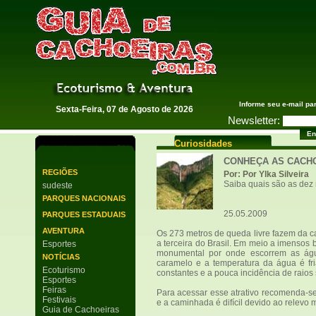
Guia de Cachoeiras
Informe seu e-mail pa
Sexta-Feira, 07 de Agosto de 2026
Newsletter:
Curiosidades
CONHEÇA AS CACHO
REGIÕES
Por: Por Ylka Silveira
Saiba quais são as dez 
sudeste
PARQUES NACIONAIS
25.05.2009
PARQUES ESTADUAIS
AVENTURA
Os 273 metros de queda livre fazem da ca
a terceira do Brasil. Em meio a imensos 
Esportes
monumental por onde escorrem as ág
NOTÍCIAS
caramelo e a temperatura da água é fri
Ecoturismo
constantes e a pouca incidência de raios 
Esportes
Feiras
Para acessar esse atrativo recomenda-se 
Festivais
e a caminhada é difícil devido ao relevo
Guia de Cachoeiras