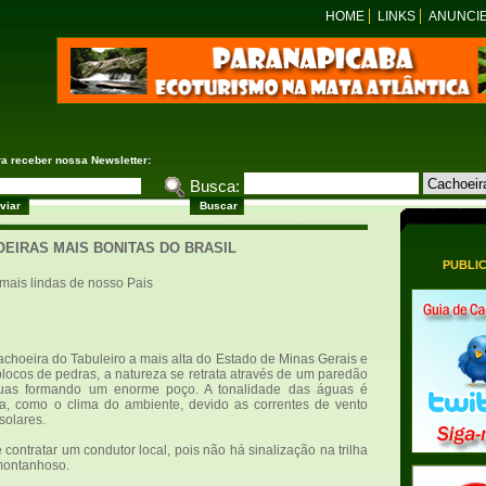
HOME
LINKS
ANUNCI
ra receber nossa Newsletter:
Busca:
EIRAS MAIS BONITAS DO BRASIL
PUBLI
mais lindas de nosso Pais
choeira do Tabuleiro a mais alta do Estado de Minas Gerais e
blocos de pedras, a natureza se retrata através de um paredão
uas formando um enorme poço. A tonalidade das águas é
a, como o clima do ambiente, devido as correntes de vento
solares.
contratar um condutor local, pois não há sinalização na trilha
 montanhoso.