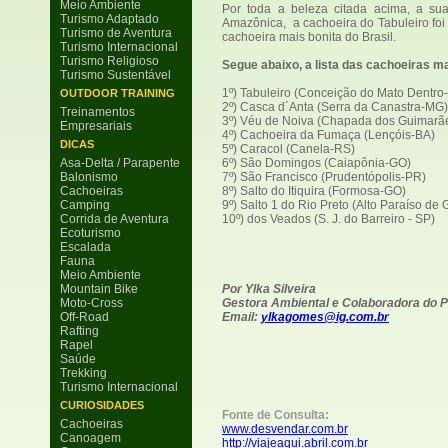
Meio Ambiente
Por toda a beleza citada acima, a sua
Turismo Adaptado
Amazônica, a cachoeira do Tabuleiro foi
Turismo de Aventura
cachoeira mais bonita do Brasil.
Turismo Internacional
Turismo Religioso
Segue abaixo, a lista das cachoeiras ma
Turismo Sustentável
1º) Tabuleiro (Conceição do Mato Dentro
OUTDOOR TRAINING
2º) Casca d´Anta (Serra da Canastra-MG)
Treinamentos
3º) Véu de Noiva (Chapada dos Guimarãe
Empresariais
4º) Cachoeira da Fumaça (Lençóis-BA)
DICAS
5º) Caracol (Canela-RS)
Asa-Delta / Parapente
6º) São Domingos (Caiapônia-GO)
Balonismo
7º) São Francisco (Prudentópolis-PR)
Cachoeiras
8º) Salto do Itiquira (Formosa-GO)
Camping
9º) Salto 1 do Rio Preto (Alto Paraíso de 
Corrida de Aventura
10º) dos Veados (S. J. do Barreiro - SP)
Ecoturismo
Escalada
Fauna
Meio Ambiente
Mountain Bike
Por Ylka Silveira
Moto-Cross
Gestora Ambiental e Colaboradora do P
Off-Road
Email:
ylkagomes@ig.com.br
Rafting
Rapel
Saúde
Trekking
Turismo Internacional
CURIOSIDADES
Fonte de Consulta:
Cachoeiras
www.desvendar.com.br
Canoagem
http://viajeaqui.abril.com.br