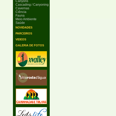
Canyons
Cascading / Canyoning
Cavernas
Ciência
Fauna
Meio Ambiente
Saúde
NOVIDADES
PARCEIROS
VIDEOS
GALERIA DE FOTOS