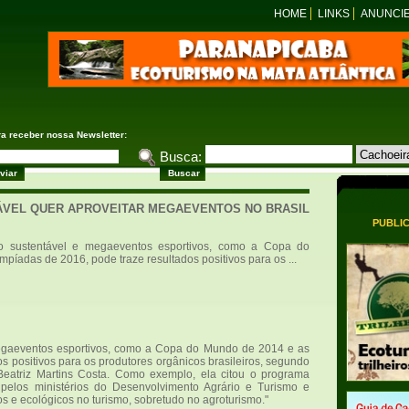
HOME
LINKS
ANUNCI
ra receber nossa Newsletter:
Busca:
ÁVEL QUER APROVEITAR MEGAEVENTOS NO BRASIL
PUBLI
mo sustentável e megaeventos esportivos, como a Copa do
píadas de 2016, pode traze resultados positivos para os ...
megaeventos esportivos, como a Copa do Mundo de 2014 e as
s positivos para os produtores orgânicos brasileiros, segundo
Beatriz Martins Costa. Como exemplo, ela citou o programa
 pelos ministérios do Desenvolvimento Agrário e Turismo e
os e ecológicos no turismo, sobretudo no agroturismo."