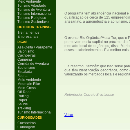
Meio Ambiente
Turismo Adaptado
Turismo de Aventura
O programa tem abrangência nacional e 
Turismo Internacional
qualificação de cerca de 125 empreendime
Turismo Religioso
artesanato, à agroindústria e ao turismo,
Turismo Sustentável
OUTDOOR TRAINING
Treinamentos
Empresariais
O evento Rio Orgânico/Mesa Tur, que o P
promovem nesta capital no próximo dia 
DICAS
mercado local de orgânicos, disse Maria
Asa-Delta / Parapente
esses estabelecimentos. É a melhor coisa
Balonismo
Cachoeiras
Camping
Corrida de Aventura
Ela reafirmou também que isso serve par
Ecoturismo
que têm identificação geográfica, como 
Escalada
valorizando os mercados locais e regiona
Fauna
Meio Ambiente
Mountain Bike
Moto-Cross
Off-Road
Referência: Correio Braziliense
Rafting
Rapel
Saúde
Trekking
Turismo Internacional
Voltar
CURIOSIDADES
Cachoeiras
Canoagem