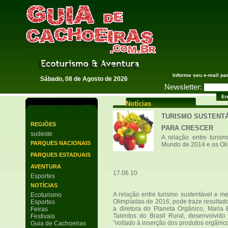
Guia de Cachoeiras
Informe seu e-mail pa
Sábado, 08 de Agosto de 2026
Newsletter:
Notícias
TURISMO SUSTENT
REGIÕES
PARA CRESCER
sudeste
A relação entre turis
PARQUES NACIONAIS
Mundo de 2014 e as Olim
PARQUES ESTADUAIS
AVENTURA
17.06.10
Esportes
NOTÍCIAS
A relação entre turismo sustentável e 
Ecoturismo
Olimpíadas de 2016, pode traze resultado
Esportes
a diretora do Planeta Orgânico, Maria 
Feiras
Talentos do Brasil Rural, desenvolvido
Festivais
"voltado à inserção dos produtos orgânic
Guia de Cachoeiras