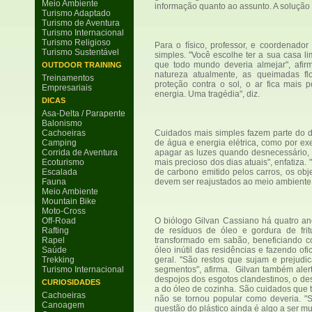
Meio Ambiente
informação quanto ao assunto. A solução
Turismo Adaptado
Turismo de Aventura
Turismo Internacional
Turismo Religioso
Para o físico, professor, e coordena
Turismo Sustentável
simples. "Você escolhe ter a sua casa l
que todo mundo deveria almejar", afir
OUTDOOR TRAINING
natureza atualmente, as queimadas fl
Treinamentos
proteção contra o sol, o ar fica mais 
Empresariais
energia. Uma tragédia", diz.
DICAS
Asa-Delta / Parapente
Balonismo
Cachoeiras
Cuidados mais simples fazem parte do d
Camping
de água e energia elétrica, como por 
Corrida de Aventura
apagar as luzes quando desnecessário, 
Ecoturismo
mais precioso dos dias atuais", enfatiza
Escalada
de carbono emitido pelos carros, os obj
Fauna
devem ser reajustados ao meio ambiente, 
Meio Ambiente
Mountain Bike
Moto-Cross
Off-Road
O biólogo Gilvan Cassiano há quatro a
Rafting
de resíduos de óleo e gordura de frit
Rapel
transformado em sabão, beneficiando 
Saúde
óleo inútil das residências e fazendo of
Trekking
geral. "São restos que sujam e prejudi
Turismo Internacional
segmentos", afirma. Gilvan também alert
despojos dos esgotos clandestinos, o d
CURIOSIDADES
a do óleo de cozinha. São cuidados que t
Cachoeiras
não se tornou popular como deveria. "S
Canoagem
questão do plástico ainda é algo a ser mui