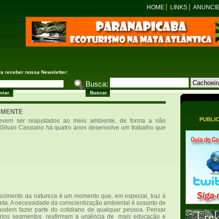
HOME
LINKS
ANUNCI
ra receber nossa Newsletter:
Busca:
 MENTE
PUBLI
vem ser reajustados ao meio ambiente, de forma a não
o Gilvan Cassiano há quatro anos desenvolve um trabalho que
escimento da natureza é um momento que, em especial, traz à
reta. A necessidade da conscientização ambiental é assunto de
podem fazer parte do cotidiano de qualquer pessoa. Pensar
 vários segmentos reafirmam a urgência de mais educação e