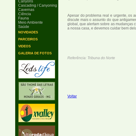
Canyons
Cascading / Canyoning
Cavernas
Ciência
Apesar do problema real e urgente, os am
Fauna
discute mais o assunto do que antigame
Meio Ambiente
global, que alertam sobre as mudanças c
Saúde
a nossa casa, e devemos cuidar bem dela"
NOVIDADES
PARCEIROS
VIDEOS
GALERIA DE FOTOS
Referência: Tribuna do Norte
Voltar