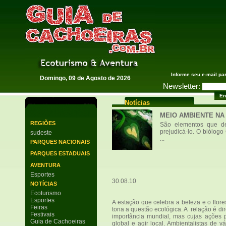
Guia de Cachoeiras
Informe seu e-mail pa
Domingo, 09 de Agosto de 2026
Newsletter:
Notícias
MEIO AMBIENTE NA
REGIÕES
São elementos que de
prejudicá-lo. O biólog
sudeste
...
PARQUES NACIONAIS
PARQUES ESTADUAIS
AVENTURA
Esportes
30.08.10
NOTÍCIAS
Ecoturismo
Esportes
A estação que celebra a beleza e o flor
Feiras
tona a questão ecológica. A relação é di
Festivais
importância mundial, mas cujas ações 
Guia de Cachoeiras
global e agir local. Ambientalistas de