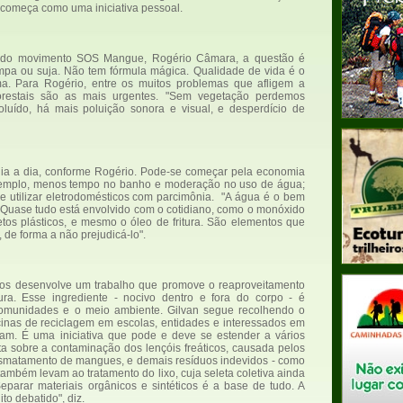
 começa como uma iniciativa pessoal.
dor do movimento SOS Mangue, Rogério Câmara, a questão é
impa ou suja. Não tem fórmula mágica. Qualidade de vida é o
ma. Para Rogério, entre os muitos problemas que afligem a
orestais são as mais urgentes. "Sem vegetação perdemos
poluído, há mais poluição sonora e visual, e desperdício de
ia a dia, conforme Rogério. Pode-se começar pela economia
exemplo, menos tempo no banho e moderação no uso de água;
e utilizar eletrodomésticos com parcimônia. "A água é o bem
. "Quase tudo está envolvido com o cotidiano, como o monóxido
etos plásticos, e mesmo o óleo de fritura. São elementos que
de forma a não prejudicá-lo".
nos desenvolve um trabalho que promove o reaproveitamento
ura. Esse ingrediente - nocivo dentro e fora do corpo - é
comunidades e o meio ambiente. Gilvan segue recolhendo o
icinas de reciclagem em escolas, entidades e interessados em
cam. É uma iniciativa que pode e deve se estender a vários
a sobre a contaminação dos lençóis freáticos, causada pelos
esmatamento de mangues, e demais resíduos indevidos - como
ambém levam ao tratamento do lixo, cuja seleta coletiva ainda
eparar materiais orgânicos e sintéticos é a base de tudo. A
to debatido", diz.