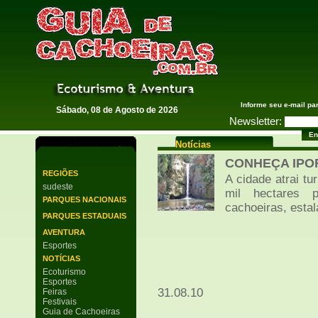
Guia de Cachoeiras
Informe seu e-mail pa
Sábado, 08 de Agosto de 2026
Newsletter:
Notícias
CONHEÇA IPO
REGIÕES
A cidade atrai tu
sudeste
mil hectares p
PARQUES NACIONAIS
cachoeiras, estala
PARQUES ESTADUAIS
AVENTURA
Esportes
NOTÍCIAS
Ecoturismo
Esportes
31.08.10
Feiras
Festivais
Guia de Cachoeiras