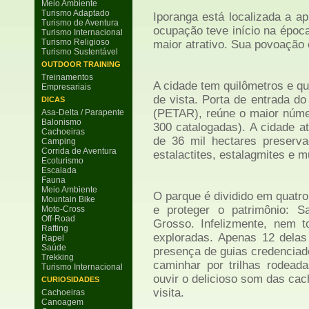
Meio Ambiente
Turismo Adaptado
Iporanga está localizada a 
Turismo de Aventura
ocupação teve início na époc
Turismo Internacional
Turismo Religioso
maior atrativo. Sua povoação
Turismo Sustentável
OUTDOOR TRAINING
Treinamentos
A cidade tem quilômetros e qu
Empresariais
de vista. Porta de entrada do
DICAS
(PETAR), reúne o maior númer
Asa-Delta / Parapente
Balonismo
300 catalogadas). A cidade at
Cachoeiras
de 36 mil hectares preservad
Camping
Corrida de Aventura
estalactites, estalagmites e m
Ecoturismo
Escalada
Fauna
Meio Ambiente
O parque é dividido em quatro 
Mountain Bike
e proteger o patrimônio: 
Moto-Cross
Off-Road
Grosso. Infelizmente, nem 
Rafting
exploradas. Apenas 12 delas
Rapel
Saúde
presença de guias credenciad
Trekking
caminhar por trilhas rodeada
Turismo Internacional
ouvir o delicioso som das cach
CURIOSIDADES
visita.
Cachoeiras
Canoagem