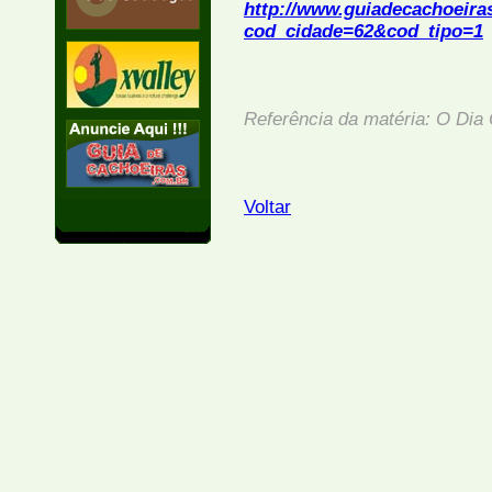
http://www.guiadecachoeira
cod_cidade=62&cod_tipo=1
Referência da matéria: O Dia 
Voltar