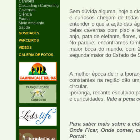
Canyons
Cascading / Canyoning
Cavernas
Sem dúvida alguma, hoje a ci
Ciência
e curiosos chegam de todas 
Fauna
Meio Ambiente
entender o que a ação das ág
Saúde
belas cavernas com piso e 
NOVIDADES
anjo, pata de elefante, flores, 
PARCEIROS
No parque, encontramos tam
VIDEOS
maior boca do mundo, com 2
segunda maior do Estado de 
GALERIA DE FOTOS
A melhor época de ir a Ipora
constantes na região dão um
circular.
Iporanga, recanto esculpido p
e curiosidades.
Vale a pena c
Para saber mais sobre a cid
Onde Ficar, Onde comer, co
Portal: