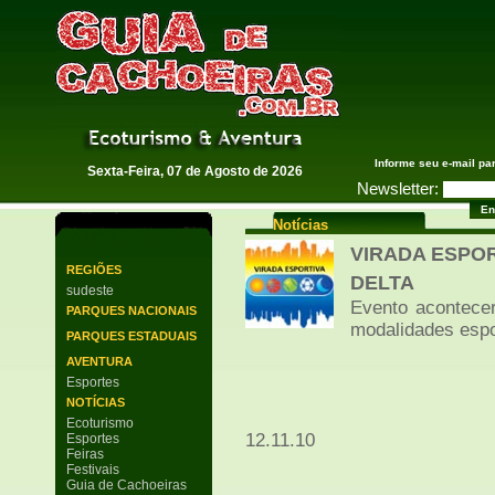
Guia de Cachoeiras
Informe seu e-mail pa
Sexta-Feira, 07 de Agosto de 2026
Newsletter:
Notícias
VIRADA ESPOR
REGIÕES
DELTA
sudeste
Evento acontecer
PARQUES NACIONAIS
modalidades espo
PARQUES ESTADUAIS
AVENTURA
Esportes
NOTÍCIAS
Ecoturismo
12.11.10
Esportes
Feiras
Festivais
Guia de Cachoeiras