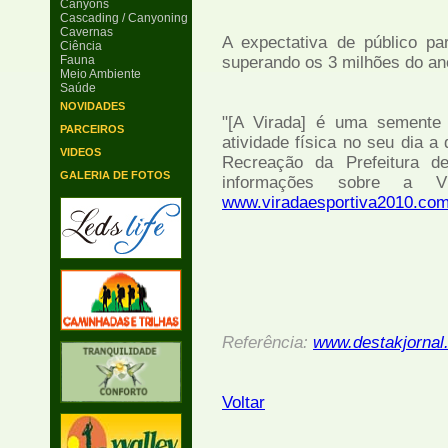
Canyons
Cascading / Canyoning
Cavernas
A expectativa de público p
Ciência
Fauna
superando os 3 milhões do an
Meio Ambiente
Saúde
NOVIDADES
"[A Virada] é uma semente 
PARCEIROS
atividade física no seu dia a 
VIDEOS
Recreação da Prefeitura d
GALERIA DE FOTOS
informações sobre a Vi
www.viradaesportiva2010.com
Referência:
www.destakjornal
Voltar