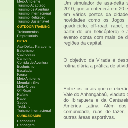
Meio Ambiente
Um simulador de asa-delta 
Turismo Adaptado
2010, que acontecerá em 20 e
Turismo de Aventura
Turismo Internacional
em vários pontos da cidade
Turismo Religioso
novidades como os Jogos Ec
Turismo Sustentável
quadriciclo, off-road, rapel
OUTDOOR TRAINING
partir de um helicóptero) e 
Treinamentos
Empresariais
evento conta com mais de du
DICAS
regiões da capital.
Asa-Delta / Parapente
Balonismo
Cachoeiras
Camping
O objetivo da Virada é desp
Corrida de Aventura
rotina diária a prática de ativi
Ecoturismo
Escalada
Fauna
Meio Ambiente
Mountain Bike
Moto-Cross
Entre os locais que receberã
Off-Road
Vale do Anhangabaú, viaduto 
Rafting
Rapel
do Ibirapuera e da Cantare
Saúde
América Latina. Além dos 
Trekking
Turismo Internacional
comunidade, ruas de lazer, 
CURIOSIDADES
outras áreas esportivas.
Cachoeiras
Canoagem