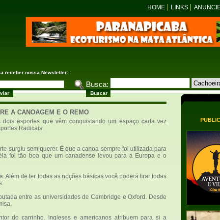
HOME
LINKS
ANUNCI
ra receber nossa Newsletter:
Busca:
BRE A CANOAGEM E O REMO
PUBLI
s dois esportes que vêm conquistando um espaço cada vez
portes Radicais.
e surgiu sem querer. É que a canoa sempre foi utilizada para
éia foi tão boa que um canadense levou para a Europa e o
 Além de ter todas as noções básicas você poderá tirar todas
s.
sputada entre as universidades de Cambridge e Oxford. Desde
misa.
tor do carrinho. Ingleses e americanos atribuem para si a