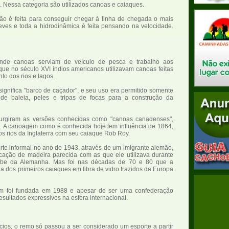
. Nessa categoria são utilizados canoas e caiaques.
ão é feita para conseguir chegar à linha de chegada o mais
leves e toda a hidrodinâmica é feita pensando na velocidade.
nde canoas serviam de veículo de pesca e trabalho aos
ue no século XVI índios americanos utilizavam canoas feitas
to dos rios e lagos.
significa "barco de caçador", e seu uso era permitido somente
 baleia, peles e tripas de focas para a construção da
surgiram as versões conhecidas como "canoas canadenses",
. A canoagem como é conhecida hoje tem influência de 1864,
 rios da Inglaterra com seu caiaque Rob Roy.
te informal no ano de 1943, através de um imigrante alemão,
ação de madeira parecida com as que ele utilizava durante
ube da Alemanha. Mas foi nas décadas de 70 e 80 que a
dos primeiros caiaques em fibra de vidro trazidos da Europa
m foi fundada em 1988 e apesar de ser uma confederação
esultados expressivos na esfera internacional.
cios, o remo só passou a ser considerado um esporte a partir