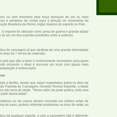
om ou sem timoneiro pela força muscular de um ou mais
as e sentados de costas para a direção do movimento do
ciação Brasileira de Remo, órgão máximo do esporte no País.
 O esporte foi utilizado como arma de guerra e grande aliado
 de ser um dos esportes prediletos entre a nobreza.
rática da canoagem já que desfruta de uma grande diversidade
om mais de 7 mil km de extensão.
o o país que dão a base e conhecimento necessário para quem
está iniciando o ideal é procurar um local com águas mais
a adaptação a embarcação.
emo
oda a família, desde que sejam respeitados todos os itens de
ção Paulista de Canoagem, Osvaldo Roman Espósito, a idade
 dos oito anos de idade. "Temos além da parte prática, toda uma
 partir dessa idade".
iratórios ou de coluna devem consultar um médico antes de
cima do peso, poderá enfrentar problemas na hora de voltar ao
tica de qualquer esporte, e com a canoagem não é diferente.