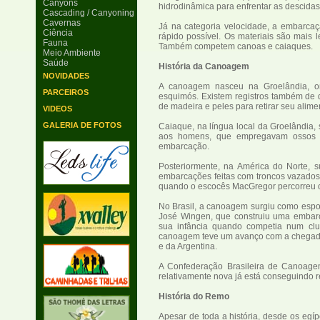
Canyons
hidrodinâmica para enfrentar as descidas
Cascading / Canyoning
Cavernas
Já na categoria velocidade, a embarcaç
Ciência
rápido possível. Os materiais são mais 
Fauna
Também competem canoas e caiaques.
Meio Ambiente
Saúde
História da Canoagem
NOVIDADES
A canoagem nasceu na Groelândia, o
PARCEIROS
esquimós. Existem registros também de q
de madeira e peles para retirar seu alimen
VIDEOS
GALERIA DE FOTOS
Caiaque, na língua local da Groelândia, 
aos homens, que empregavam ossos de
embarcação.
Posteriormente, na América do Norte, 
embarcações feitas com troncos vazados
quando o escocês MacGregor percorreu os
No Brasil, a canoagem surgiu como espor
José Wingen, que construiu uma embarc
sua infância quando competia num cl
canoagem teve um avanço com a chegada 
e da Argentina.
A Confederação Brasileira de Canoage
relativamente nova já está conseguindo r
História do Remo
Apesar de toda a história, desde os egíp