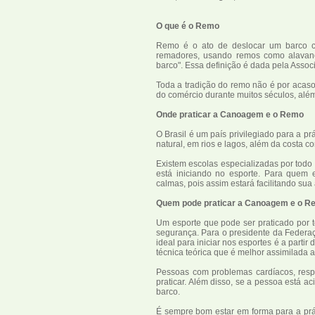
O que é o Remo
Remo é o ato de deslocar um barco c
remadores, usando remos como alavanc
barco". Essa definição é dada pela Asso
Toda a tradição do remo não é por acaso.
do comércio durante muitos séculos, além
Onde praticar a Canoagem e o Remo
O Brasil é um país privilegiado para a p
natural, em rios e lagos, além da costa c
Existem escolas especializadas por tod
está iniciando no esporte. Para quem 
calmas, pois assim estará facilitando su
Quem pode praticar a Canoagem e o R
Um esporte que pode ser praticado por t
segurança. Para o presidente da Federa
ideal para iniciar nos esportes é a partir
técnica teórica que é melhor assimilada a
Pessoas com problemas cardíacos, resp
praticar. Além disso, se a pessoa está a
barco.
É sempre bom estar em forma para a prá