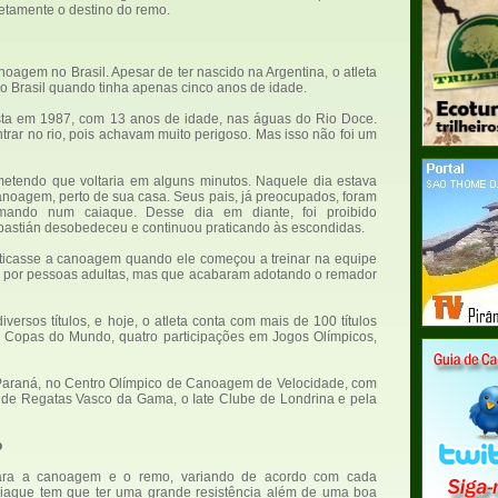
tamente o destino do remo.
oagem no Brasil. Apesar de ter nascido na Argentina, o atleta
 ao Brasil quando tinha apenas cinco anos de idade.
oísta em 1987, com 13 anos de idade, nas águas do Rio Doce.
rar no rio, pois achavam muito perigoso. Mas isso não foi um
ometendo que voltaria em alguns minutos. Naquele dia estava
noagem, perto de sua casa. Seus pais, já preocupados, foram
emando num caiaque. Desse dia em diante, foi proibido
ebastián desobedeceu e continuou praticando às escondidas.
raticasse a canoagem quando ele começou a treinar na equipe
 por pessoas adultas, mas que acabaram adotando o remador
versos títulos, e hoje, o atleta conta com mais de 100 títulos
m Copas do Mundo, quatro participações em Jogos Olímpicos,
, Paraná, no Centro Olímpico de Canoagem de Velocidade, com
e de Regatas Vasco da Gama, o Iate Clube de Londrina e pela
o
 para a canoagem e o remo, variando de acordo com cada
aiaque tem que ter uma grande resistência além de uma boa