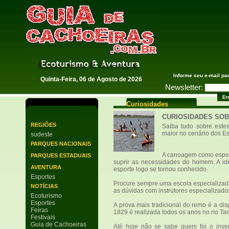
Guia de Cachoeiras
Informe seu e-mail pa
Quinta-Feira, 06 de Agosto de 2026
Newsletter:
Curiosidades
CURIOSIDADES SO
REGIÕES
Saiba tudo sobre este
maior no cenário dos Es
sudeste
PARQUES NACIONAIS
A canoagem como esport
PARQUES ESTADUAIS
suprir as necessidades do homem. A id
AVENTURA
esporte logo se tornou conhecido.
Esportes
Procure sempre uma escola especializada.
NOTÍCIAS
as dúvidas com instrutores especializado
Ecoturismo
Esportes
A prova mais tradicional do remo é a di
Feiras
1829 é realizada todos os anos no rio Ta
Festivais
Guia de Cachoeiras
Até hoje não se sabe quem foi o inven