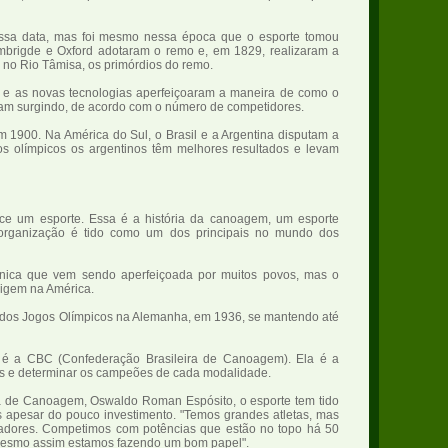
ssa data, mas foi mesmo nessa época que o esporte tomou
mbrigde e Oxford adotaram o remo e, em 1829, realizaram a
, no Rio Tâmisa, os primórdios do remo.
do e as novas tecnologias aperfeiçoaram a maneira de como o
oram surgindo, de acordo com o número de competidores.
 1900. Na América do Sul, o Brasil e a Argentina disputam a
 olímpicos os argentinos têm melhores resultados e levam
ce um esporte. Essa é a história da canoagem, um esporte
 organização é tido como um dos principais no mundo dos
nica que vem sendo aperfeiçoada por muitos povos, mas o
rigem na América.
z dos Jogos Olímpicos na Alemanha, em 1936, se mantendo até
 é a CBC (Confederação Brasileira de Canoagem). Ela é a
es e determinar os campeões de cada modalidade.
a de Canoagem, Oswaldo Roman Espósito, o esporte tem tido
 apesar do pouco investimento. "Temos grandes atletas, mas
nadores. Competimos com potências que estão no topo há 50
 Mesmo assim estamos fazendo um bom papel".