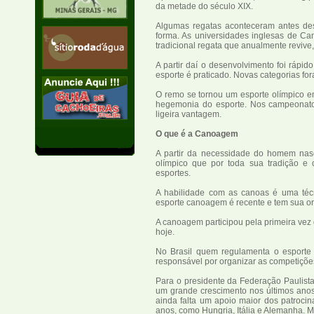
da metade do século XIX.
Algumas regatas aconteceram antes de
forma. As universidades inglesas de Ca
tradicional regata que anualmente revive
A partir daí o desenvolvimento foi rápi
esporte é praticado. Novas categorias f
O remo se tornou um esporte olímpico em
hegemonia do esporte. Nos campeonatos
ligeira vantagem.
O que é a Canoagem
A partir da necessidade do homem nas
olímpico que por toda sua tradição e
esportes.
A habilidade com as canoas é uma téc
esporte canoagem é recente e tem sua o
A canoagem participou pela primeira ve
hoje.
No Brasil quem regulamenta o esporte
responsável por organizar as competiçõ
Para o presidente da Federação Paulist
um grande crescimento nos últimos anos
ainda falta um apoio maior dos patroci
anos, como Hungria, Itália e Alemanha.