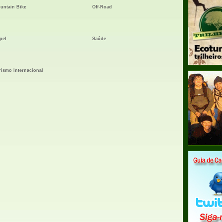
untain Bike
Off-Road
pel
Saúde
rismo Internacional