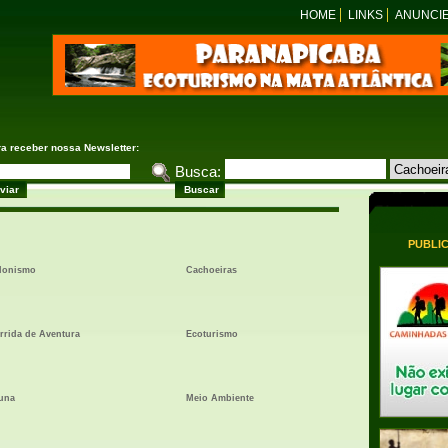
HOME
LINKS
ANUNCI
ra receber nossa Newsletter:
Busca:
PUBLI
lonismo
Cachoeiras
rrida de Aventura
Ecoturismo
una
Meio Ambiente