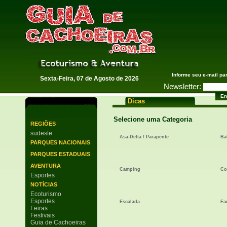
Guia de Cachoeiras
Informe seu e-mail pa
Sexta-Feira, 07 de Agosto de 2026
Newsletter:
Dicas
Selecione uma Categoria
REGIÕES
sudeste
Asa-Delta / Parapente
Ba
PARQUES NACIONAIS
PARQUES ESTADUAIS
AVENTURA
Camping
Co
Esportes
NOTÍCIAS
Ecoturismo
Esportes
Escalada
Fa
Feiras
Festivais
Guia de Cachoeiras