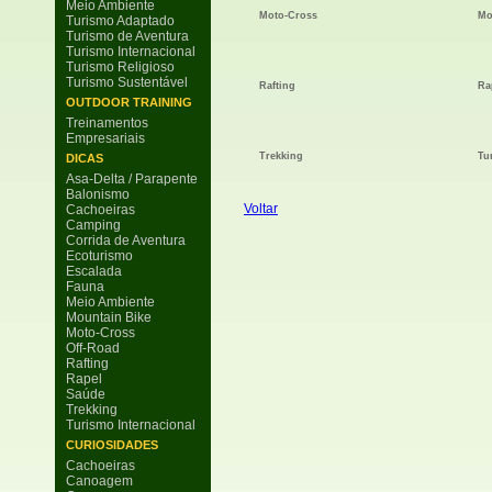
Meio Ambiente
Moto-Cross
Mo
Turismo Adaptado
Turismo de Aventura
Turismo Internacional
Turismo Religioso
Turismo Sustentável
Rafting
Ra
OUTDOOR TRAINING
Treinamentos
Empresariais
Trekking
Tu
DICAS
Asa-Delta / Parapente
Balonismo
Voltar
Cachoeiras
Camping
Corrida de Aventura
Ecoturismo
Escalada
Fauna
Meio Ambiente
Mountain Bike
Moto-Cross
Off-Road
Rafting
Rapel
Saúde
Trekking
Turismo Internacional
CURIOSIDADES
Cachoeiras
Canoagem