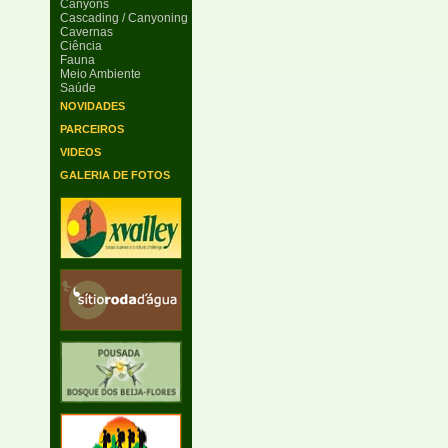
Canyons
Cascading / Canyoning
Cavernas
Ciência
Fauna
Meio Ambiente
Saúde
NOVIDADES
PARCEIROS
VIDEOS
GALERIA DE FOTOS