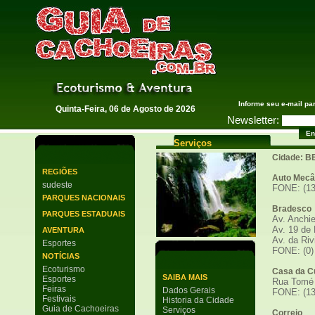
Guia de Cachoeiras
Informe seu e-mail pa
Quinta-Feira, 06 de Agosto de 2026
Newsletter:
Serviços
Cidade: 
REGIÕES
Auto Mecâ
sudeste
FONE: (13
PARQUES NACIONAIS
Bradesco
PARQUES ESTADUAIS
Av. Anchie
Av. 19 de 
AVENTURA
Av. da Riv
Esportes
FONE: (0)
NOTÍCIAS
Ecoturismo
Casa da Cu
SAIBA MAIS
Esportes
Rua Tomé 
Feiras
Dados Gerais
FONE: (13
Festivais
Historia da Cidade
Guia de Cachoeiras
Serviços
Correio