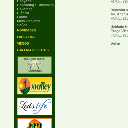
Canyons
FONE: (13
Cascading / Canyoning
Cavernas
Rodoviária
Ciência
Av. Anchie
Fauna
FONE: (13
Meio Ambiente
Saúde
Unidade Ho
NOVIDADES
Praça Vice
FONE: (13
PARCEIROS
VIDEOS
Voltar
GALERIA DE FOTOS