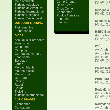
Meio Ambiente
Como Chegar
FONE: (13
Turismo Adaptado
Onde Ficar
Turismo de Aventura
Onde Comer
Delegacia 
Turismo Internacional
Cachoeiras
FONE: (13
Turismo Religioso
Pontos Turísticos
Turismo Sustentável
Esportes
Drogaria 
Eventos
OUTDOOR TRAINING
FONE: (13
Treinamentos
Empresariais
HSBC Bam
Av. da Riv
DICAS
FONE: (0)
Asa-Delta / Parapente
Balonismo
Itaú
Cachoeiras
Av. Anchie
Camping
Av. da Riv
Corrida de Aventura
Av. 19 de
Ecoturismo
Escalada
FONE: (0)
Fauna
Meio Ambiente
Polícia Ro
Mountain Bike
FONE: (13
Moto-Cross
Off-Road
Prefeitura
Rafting
FONE: (13
Rapel
Saúde
Rodoviária
Trekking
Av. Anchie
Turismo Internacional
FONE: (13
CURIOSIDADES
Cachoeiras
Rodoviária
Canoagem
Av. Anchie