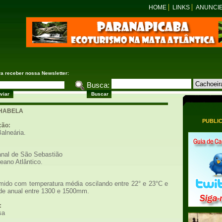
HOME
LINKS
ANUNCI
ra receber nossa Newsletter:
Busca:
LHABELA
PUBLI
ção:
alneária.
anal de São Sebastião
eano Atlântico.
úmido com temperatura média oscilando entre 22° e 23°C e
ade anual entre 1300 e 1500mm.
:
sa