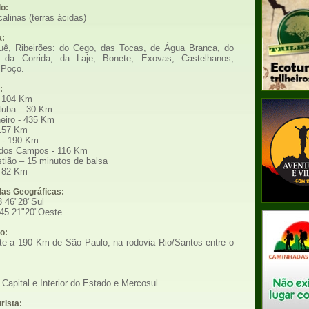
lo:
alinas (terras ácidas)
a:
uê, Ribeirões: do Cego, das Tocas, de Água Branca, do
 da Corrida, da Laje, Bonete, Exovas, Castelhanos,
 Poço.
:
– 104 Km
tuba – 30 Km
eiro - 435 Km
157 Km
 - 190 Km
dos Campos - 116 Km
tião – 15 minutos de balsa
 82 Km
as Geográficas:
3 46"28"Sul
 45 21"20"Oeste
o:
rte a 190 Km de São Paulo, na rodovia Rio/Santos entre o
Capital e Interior do Estado e Mercosul
urista: