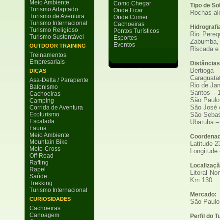
Meio Ambiente
Como Chegar
Tipo de So
Turismo Adaptado
Onde Ficar
Rochas alc
Turismo de Aventura
Onde Comer
Turismo Internacional
Cachoeiras
Hidrografi
Turismo Religioso
Pontos Turísticos
Rio Pereq
Turismo Sustentável
Esportes
Zabumba,
Eventos
OUTDOOR TRAINING
Riscada e
Treinamentos
Empresariais
Distâncias
Bertioga 
DICAS
Caraguata
Asa-Delta / Parapente
Rio de Jan
Balonismo
Santos – 
Cachoeiras
São Paulo
Camping
São José 
Corrida de Aventura
Ecoturismo
São Sebas
Escalada
Ubatuba –
Fauna
Meio Ambiente
Coordenad
Mountain Bike
Latitude 2
Moto-Cross
Longitude
Off-Road
Rafting
Localizaçã
Rapel
Litoral No
Saúde
Km 130.
Trekking
Turismo Internacional
Mercado:
CURIOSIDADES
São Paulo 
Cachoeiras
Canoagem
Perfil do T