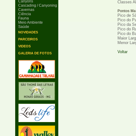
Canyons
Classes A
Cascading / Canyoning
Cavernas
Pontos Mai
Ciência
Pico de S
Fauna
Pico do P
Meio Ambiente
Pico da Se
Saúde
Pico do R
NOVIDADES
Pico do B
Maior Larg
PARCEIROS
Menor Larg
VIDEOS
Voltar
GALERIA DE FOTOS