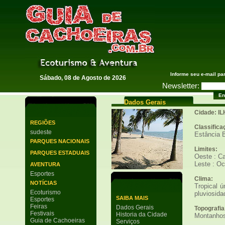
Guia de Cachoeiras
Informe seu e-mail pa
Sábado, 08 de Agosto de 2026
Newsletter:
Dados Gerais
Cidade: I
REGIÕES
Classifica
sudeste
Estância B
PARQUES NACIONAIS
Limites:
PARQUES ESTADUAIS
Oeste : C
Leste : Oc
AVENTURA
Esportes
Clima:
NOTÍCIAS
Tropical 
Ecoturismo
pluviosid
SAIBA MAIS
Esportes
Feiras
Dados Gerais
Topografia
Festivais
Historia da Cidade
Montanho
Guia de Cachoeiras
Serviços