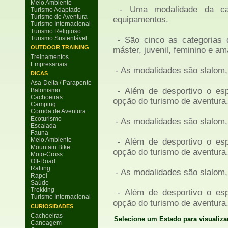
Meio Ambiente
- Uma modalidade da ca
Turismo Adaptado
Turismo de Aventura
equipamentos.
Turismo Internacional
Turismo Religioso
Turismo Sustentável
- São cinco as categorias d
OUTDOOR TRAINING
máster, juvenil, feminino e a
Treinamentos
Empresariais
- As modalidades são slalom, 
DICAS
Asa-Delta / Parapente
- Além de desportivo o esp
Balonismo
Cachoeiras
opção do turismo de aventura
Camping
Corrida de Aventura
Ecoturismo
- As modalidades são slalom, 
Escalada
Fauna
Meio Ambiente
- Além de desportivo o esp
Mountain Bike
opção do turismo de aventura
Moto-Cross
Off-Road
Rafting
- As modalidades são slalom, 
Rapel
Saúde
Trekking
- Além de desportivo o esp
Turismo Internacional
opção do turismo de aventura
CURIOSIDADES
Cachoeiras
Selecione um Estado para visualiza
Canoagem