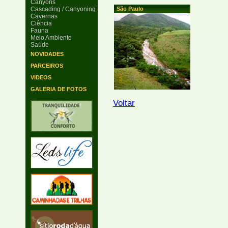
Canyons
Cascading / Canyoning
São Paulo
Cavernas
Ciência
Fauna
Meio Ambiente
Saúde
NOVIDADES
PARCEIROS
VIDEOS
GALERIA DE FOTOS
Voltar