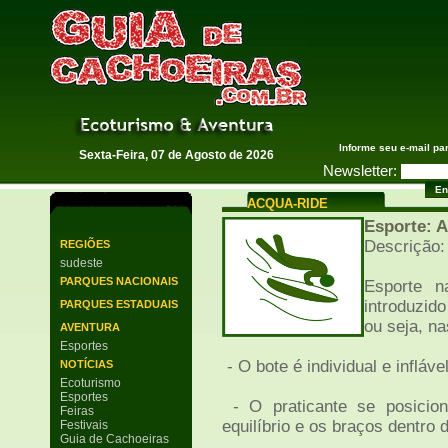
Guia de Cachoeiras
Informe seu e-mail pa
Sexta-Feira, 07 de Agosto de 2026
Newsletter:
ACQUA-RIDE
Esporte:
Descrição:
REGIÕES
sudeste
PARQUES NACIONAIS
Esporte n
introduzid
PARQUES ESTADUAIS
ou seja, na
AVENTURA
Esportes
- O bote é individual e inflável
NOTÍCIAS
Ecoturismo
Esportes
- O praticante se posicio
Feiras
equilíbrio e os braços dentr
Festivais
Guia de Cachoeiras