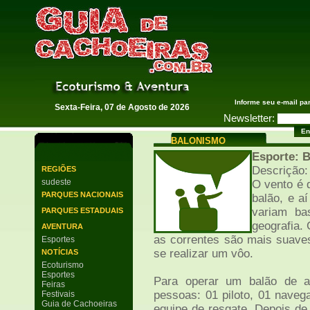
Guia de Cachoeiras
Informe seu e-mail pa
Sexta-Feira, 07 de Agosto de 2026
Newsletter:
BALONISMO
Esporte:
Descrição:
REGIÕES
sudeste
O vento é 
PARQUES NACIONAIS
balão, e aí
variam ba
PARQUES ESTADUAIS
geografia.
AVENTURA
as correntes são mais suav
Esportes
se realizar um vôo.
NOTÍCIAS
Ecoturismo
Esportes
Para operar um balão de a
Feiras
pessoas: 01 piloto, 01 naveg
Festivais
Guia de Cachoeiras
equipe de resgate. Depois de