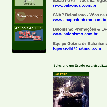
Balão no Ar - Vôos na regiã
www.balaonoar.com.br
SNAP Balonismo - Vôos na r
www.snapbalonismo.com.br
Balonismo Promoções & Even
www.balonismo.com.br
Equipe Goiana de Balonismo
luperciolbl@hotmail.com
Selecione um Estado para visualiza
São Paulo