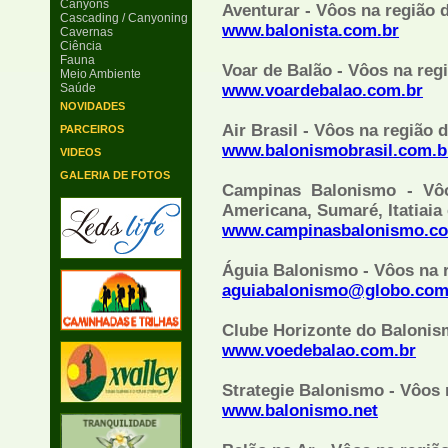
Canyons
Aventurar - Vôos na região 
Cascading / Canyoning
www.balonista.com.br
Cavernas
Ciência
Fauna
Voar de Balão - Vôos na re
Meio Ambiente
Saúde
www.voardebalao.com.br
NOVIDADES
Air Brasil - Vôos na região
PARCEIROS
www.balonismobrasil.com.b
VIDEOS
GALERIA DE FOTOS
Campinas Balonismo - Vôo
Americana, Sumaré, Itatiaia 
www.campinasbalonismo.co
Águia Balonismo - Vôos na r
aguiabalonismo@globo.co
Clube Horizonte do Balonis
www.voedebalao.com.br
Strategie Balonismo - Vôos 
www.balonismo.net