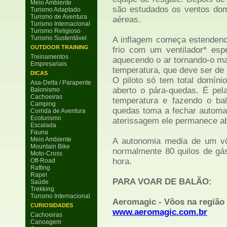
Meio Ambiente
são estudados os ventos domi
Turismo Adaptado
Turismo de Aventura
aéreas.
Turismo Internacional
Turismo Religioso
Turismo Sustentável
A inflagem começa estendend
OUTDOOR TRAINING
frio com um ventilador* esp
Treinamentos
aquecendo o ar tornando-o ma
Empresariais
temperatura, que deve ser de 6
DICAS
O piloto só tem total domíni
Asa-Delta / Parapente
aberto o pára-quedas. É pela
Balonismo
Cachoeiras
temperatura e fazendo o ba
Camping
quedas toma a fechar automat
Corrida de Aventura
Ecoturismo
aterissagem ele permanece abe
Escalada
Fauna
Meio Ambiente
A autonomia media de um vô
Mountain Bike
normalmente 80 quilos de gá
Moto-Cross
hora.
Off-Road
Rafting
Rapel
PARA VOAR DE BALÃO:
Saúde
Trekking
Turismo Internacional
Aeromagic - Vôos na região
CURIOSIDADES
www.aeromagic.com.br
Cachoeiras
Canoagem