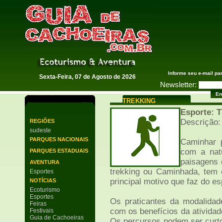
Guia de Cachoeiras
Informe seu e-mail pa
Sexta-Feira, 07 de Agosto de 2026
Newsletter:
TREKKING
Esporte:
Descrição:
REGIÕES
sudeste
PARQUES NACIONAIS
Caminhar p
com a nat
PARQUES ESTADUAIS
paisagens 
AVENTURA
trekking ou Caminhada, tem 
Esportes
principal motivo que faz do e
NOTÍCIAS
Ecoturismo
Esportes
Os praticantes da modalidad
Feiras
com os benefícios da atividade
Festivais
Guia de Cachoeiras
Os percursos podem ser curto