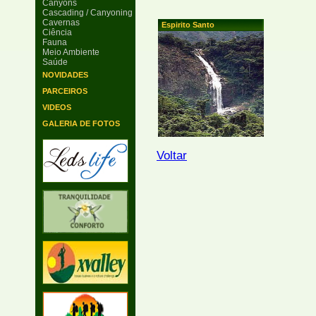
Canyons
Cascading / Canyoning
Cavernas
Espirito Santo
Ciência
Fauna
Meio Ambiente
Saúde
NOVIDADES
PARCEIROS
VIDEOS
GALERIA DE FOTOS
Voltar