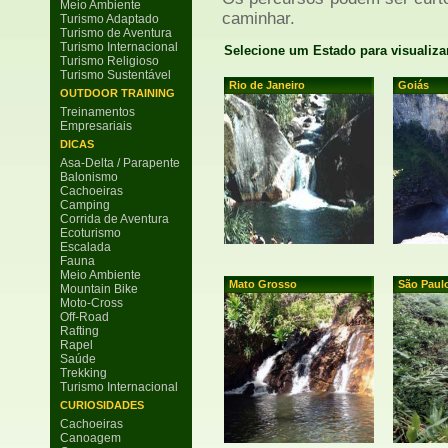
Meio Ambiente
caminhar.
Turismo Adaptado
Turismo de Aventura
Turismo Internacional
Selecione um Estado para visualiza
Turismo Religioso
Turismo Sustentável
Rio de Janeiro
Goiás
OUTDOOR TRAINING
Treinamentos
Empresariais
DICAS
Asa-Delta / Parapente
Balonismo
Cachoeiras
Camping
Corrida de Aventura
Ecoturismo
Escalada
Fauna
Meio Ambiente
Mato Grosso
São Paul
Mountain Bike
Moto-Cross
Off-Road
Rafting
Rapel
Saúde
Trekking
Turismo Internacional
CURIOSIDADES
Cachoeiras
Canoagem