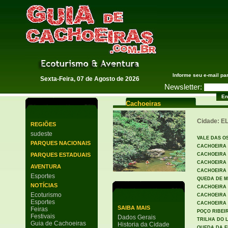
Guia de Cachoeiras
Informe seu e-mail pa
Sexta-Feira, 07 de Agosto de 2026
Newsletter:
Cachoeiras
Cidade: 
REGIÕES
sudeste
VALE DAS O
PARQUES NACIONAIS
CACHOEIRA 
PARQUES ESTADUAIS
CACHOEIRA
CACHOEIRA
AVENTURA
CACHOEIRA
Esportes
QUEDA DE M
NOTÍCIAS
CACHOEIRA 
Ecoturismo
CACHOEIRA 
Esportes
CACHOEIRA 
SAIBA MAIS
Feiras
POÇO RIBEI
Festivais
Dados Gerais
TRILHA DO 
Guia de Cachoeiras
Historia da Cidade
QUEDA DA 