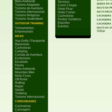
Meio Ambiente
Serviços
QUEDA DO 
Turismo Adaptado
Como Chegar
Turismo de Aventura
SALTO DA P
Onde Ficar
Turismo Internacional
Onde Comer
SALTO ENC
Turismo Religioso
Cachoeiras
CACHOEIRA
Turismo Sustentável
Pontos Turísticos
CACHOEIRA
Esportes
OUTDOOR TRAINING
CACHOEIRA 
Eventos
Treinamentos
SALTO DA U
Voltar
Empresariais
DICAS
Asa-Delta / Parapente
Balonismo
Cachoeiras
Camping
Corrida de Aventura
Ecoturismo
Escalada
Fauna
Meio Ambiente
Mountain Bike
Moto-Cross
Off-Road
Rafting
Rapel
Saúde
Trekking
Turismo Internacional
CURIOSIDADES
Cachoeiras
Canoagem