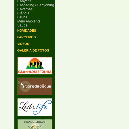
Canyons
Cascading / Canyoning
Cavernas
Ciência
Fauna
Meio Ambiente
Saúde
NOVIDADES
PARCEIROS
VIDEOS
GALERIA DE FOTOS