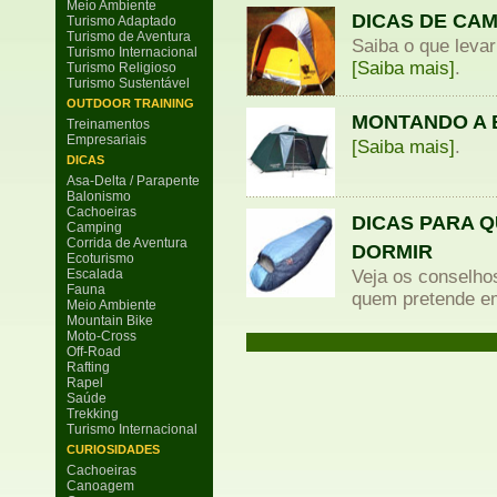
Meio Ambiente
DICAS DE CA
Turismo Adaptado
Turismo de Aventura
Saiba o que leva
Turismo Internacional
[Saiba mais]
.
Turismo Religioso
Turismo Sustentável
OUTDOOR TRAINING
MONTANDO A
Treinamentos
Empresariais
[Saiba mais]
.
DICAS
Asa-Delta / Parapente
Balonismo
Cachoeiras
DICAS PARA 
Camping
Corrida de Aventura
DORMIR
Ecoturismo
Escalada
Veja os conselho
Fauna
quem pretende e
Meio Ambiente
Mountain Bike
Moto-Cross
Off-Road
Rafting
Rapel
Saúde
Trekking
Turismo Internacional
CURIOSIDADES
Cachoeiras
Canoagem