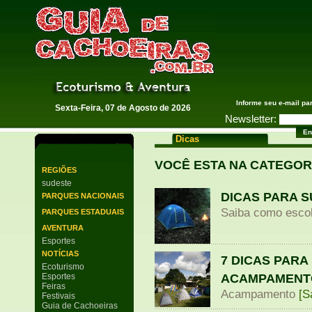
Guia de Cachoeiras
Informe seu e-mail pa
Sexta-Feira, 07 de Agosto de 2026
Newsletter:
Dicas
VOCÊ ESTA NA CATEGOR
REGIÕES
sudeste
DICAS PARA 
PARQUES NACIONAIS
Saiba como escol
PARQUES ESTADUAIS
AVENTURA
Esportes
NOTÍCIAS
7 DICAS PARA
Ecoturismo
ACAMPAMENT
Esportes
Feiras
Acampamento
[S
Festivais
Guia de Cachoeiras