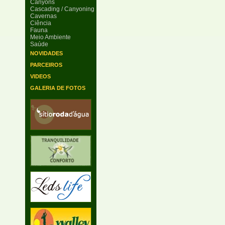
Canyons
Cascading / Canyoning
Cavernas
Ciência
Fauna
Meio Ambiente
Saúde
NOVIDADES
PARCEIROS
VIDEOS
GALERIA DE FOTOS