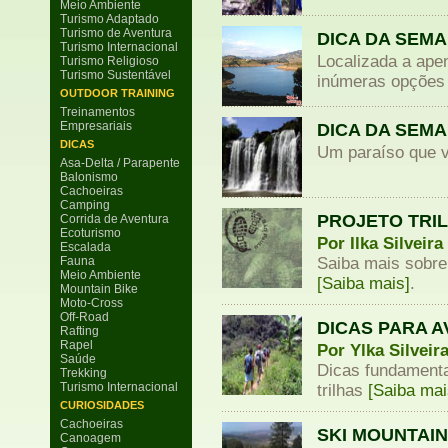
Meio Ambiente
Turismo Adaptado
Turismo de Aventura
DICA DA SEMA
Turismo Internacional
Localizada a ape
Turismo Religioso
Turismo Sustentável
inúmeras opções 
OUTDOOR TRAINING
Treinamentos
Empresariais
DICA DA SEMA
DICAS
Um paraíso que v
Asa-Delta / Parapente
Balonismo
Cachoeiras
Camping
PROJETO TRI
Corrida de Aventura
Ecoturismo
Por Ilka Silveira
Escalada
Fauna
Saiba mais sobre
Meio Ambiente
[Saiba mais]
.
Mountain Bike
Moto-Cross
Off-Road
DICAS PARA 
Rafting
Rapel
Por Ylka Silveir
Saúde
Dicas fundamenta
Trekking
Turismo Internacional
trilhas
[Saiba mai
CURIOSIDADES
Cachoeiras
SKI MOUNTAI
Canoagem