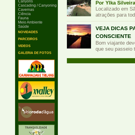
Canyons
Por Ylka Silveir
Cascading / Canyoning
Localizado em Sã
Cavernas
Ciência
atrações para to
Fauna
Meio Ambiente
Saúde
VEJA DICAS 
NOVIDADES
CONSCIENTE
PARCEIROS
Bom viajante dev
VIDEOS
que seu passeio 
GALERIA DE FOTOS