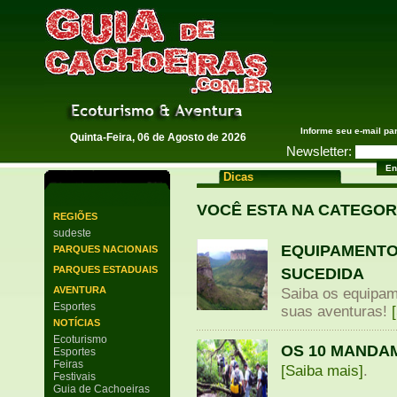
Guia de Cachoeiras
Informe seu e-mail pa
Quinta-Feira, 06 de Agosto de 2026
Newsletter:
Dicas
VOCÊ ESTA NA CATEGOR
REGIÕES
sudeste
EQUIPAMENTO
PARQUES NACIONAIS
PARQUES ESTADUAIS
SUCEDIDA
AVENTURA
Saiba os equipam
Esportes
suas aventuras!
NOTÍCIAS
Ecoturismo
OS 10 MANDA
Esportes
Feiras
[Saiba mais]
.
Festivais
Guia de Cachoeiras