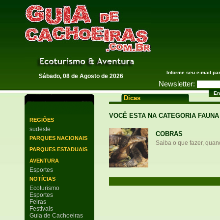
Guia de Cachoeiras
Informe seu e-mail pa
Sábado, 08 de Agosto de 2026
Newsletter:
Dicas
VOCÊ ESTA NA CATEGORIA FAUNA
REGIÕES
sudeste
COBRAS
PARQUES NACIONAIS
Saiba o que fazer, qua
PARQUES ESTADUAIS
AVENTURA
Esportes
NOTÍCIAS
Ecoturismo
Esportes
Feiras
Festivais
Guia de Cachoeiras