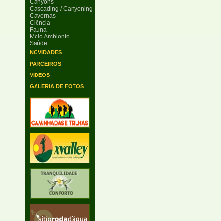
Canyons
Cascading / Canyoning
Cavernas
Ciência
Fauna
Meio Ambiente
Saúde
NOVIDADES
PARCEIROS
VIDEOS
GALERIA DE FOTOS