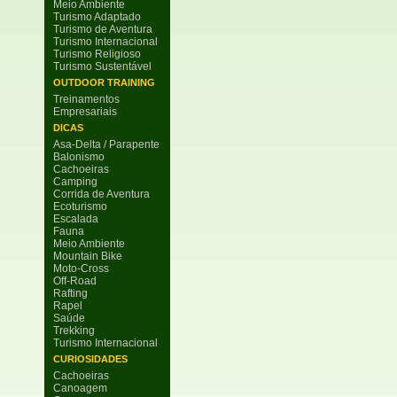
Meio Ambiente
Turismo Adaptado
Turismo de Aventura
Turismo Internacional
Turismo Religioso
Turismo Sustentável
OUTDOOR TRAINING
Treinamentos
Empresariais
DICAS
Asa-Delta / Parapente
Balonismo
Cachoeiras
Camping
Corrida de Aventura
Ecoturismo
Escalada
Fauna
Meio Ambiente
Mountain Bike
Moto-Cross
Off-Road
Rafting
Rapel
Saúde
Trekking
Turismo Internacional
CURIOSIDADES
Cachoeiras
Canoagem