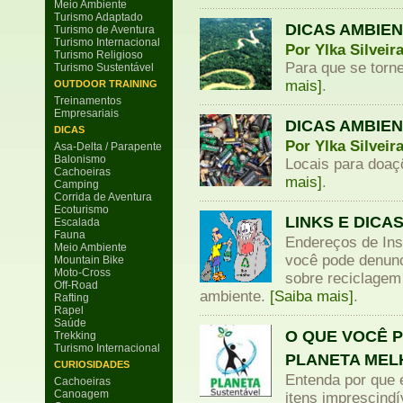
Meio Ambiente
Turismo Adaptado
DICAS AMBIEN
Turismo de Aventura
Turismo Internacional
Por Ylka Silveir
Turismo Religioso
Para que se torn
Turismo Sustentável
mais]
.
OUTDOOR TRAINING
Treinamentos
Empresariais
DICAS AMBIEN
DICAS
Por Ylka Silveir
Asa-Delta / Parapente
Balonismo
Locais para doaç
Cachoeiras
mais]
.
Camping
Corrida de Aventura
Ecoturismo
LINKS E DICA
Escalada
Fauna
Endereços de Ins
Meio Ambiente
você pode denunc
Mountain Bike
Moto-Cross
sobre reciclagem
Off-Road
ambiente.
[Saiba mais]
.
Rafting
Rapel
Saúde
O QUE VOCÊ 
Trekking
Turismo Internacional
PLANETA MEL
CURIOSIDADES
Entenda por que 
Cachoeiras
Canoagem
itens imprescindí