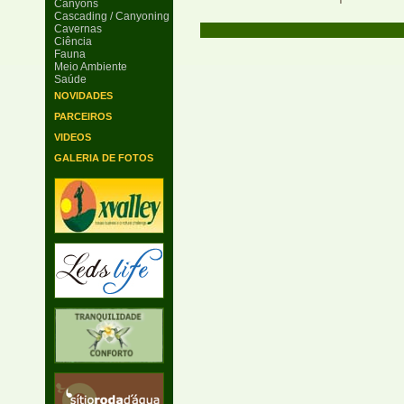
Canyons
Cascading / Canyoning
Cavernas
Ciência
Fauna
Meio Ambiente
Saúde
NOVIDADES
PARCEIROS
VIDEOS
GALERIA DE FOTOS