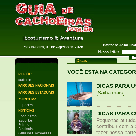
Guia de Cachoeiras
Informe seu e-mail pa
Sexta-Feira, 07 de Agosto de 2026
Newsletter:
Dicas
VOCÊ ESTA NA CATEGOR
REGIÕES
sudeste
DICAS PARA 
PARQUES NACIONAIS
[Saiba mais]
.
PARQUES ESTADUAIS
AVENTURA
Esportes
NOTÍCIAS
DICAS PARA C
Ecoturismo
Pequenas atitude
Esportes
Feiras
contribuir com a
Festivais
fazer nossa part
Guia de Cachoeiras