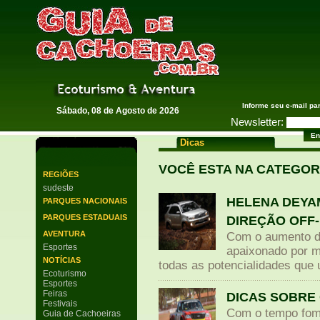
Guia de Cachoeiras
Informe seu e-mail pa
Sábado, 08 de Agosto de 2026
Newsletter:
Dicas
VOCÊ ESTA NA CATEGOR
REGIÕES
sudeste
HELENA DEYA
PARQUES NACIONAIS
PARQUES ESTADUAIS
DIREÇÃO OFF
AVENTURA
Com o aumento da
Esportes
apaixonado por m
NOTÍCIAS
todas as potencialidades que 
Ecoturismo
Esportes
Feiras
DICAS SOBRE
Festivais
Com o tempo fom
Guia de Cachoeiras