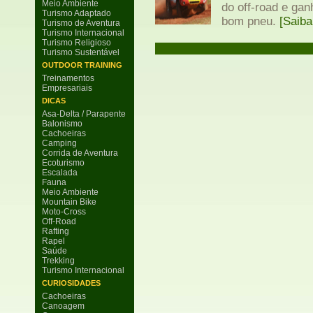
Meio Ambiente
do off-road e ga
Turismo Adaptado
bom pneu.
[Saiba
Turismo de Aventura
Turismo Internacional
Turismo Religioso
Turismo Sustentável
OUTDOOR TRAINING
Treinamentos
Empresariais
DICAS
Asa-Delta / Parapente
Balonismo
Cachoeiras
Camping
Corrida de Aventura
Ecoturismo
Escalada
Fauna
Meio Ambiente
Mountain Bike
Moto-Cross
Off-Road
Rafting
Rapel
Saúde
Trekking
Turismo Internacional
CURIOSIDADES
Cachoeiras
Canoagem