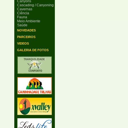
Canyons
Cascading / Canyoning
Cavernas
Ciência
Fauna
Meio Ambiente
Saúde
NOVIDADES
PARCEIROS
VIDEOS
GALERIA DE FOTOS