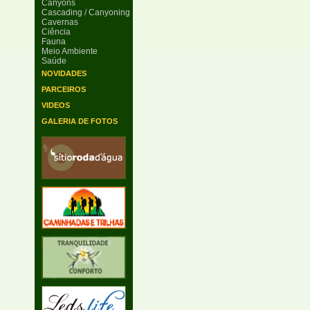
Canyons
Cascading / Canyoning
Cavernas
Ciência
Fauna
Meio Ambiente
Saúde
NOVIDADES
PARCEIROS
VIDEOS
GALERIA DE FOTOS