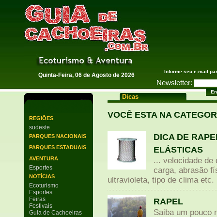
Guia de Cachoeiras
Informe seu e-mail pa
Quinta-Feira, 06 de Agosto de 2026
Newsletter:
Dicas
VOCÊ ESTA NA CATEGOR
REGIÕES
sudeste
DICA DE RAPE
PARQUES NACIONAIS
PARQUES ESTADUAIS
ELÁSTICAS
AVENTURA
... velocidade de
Esportes
carga, abrasão fí
NOTÍCIAS
ultravioleta, tipo de clima etc. 
Ecoturismo
Esportes
Feiras
RAPEL
Festivais
Saiba um pouco m
Guia de Cachoeiras