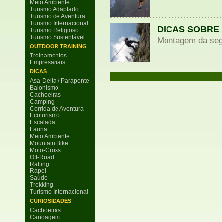
Meio Ambiente
Turismo Adaptado
Turismo de Aventura
Turismo Internacional
DICAS SOBRE
Turismo Religioso
Turismo Sustentável
Montagem da se
OUTDOOR TRAINING
Treinamentos
Empresariais
DICAS
Asa-Delta / Parapente
Balonismo
Cachoeiras
Camping
Corrida de Aventura
Ecoturismo
Escalada
Fauna
Meio Ambiente
Mountain Bike
Moto-Cross
Off-Road
Rafting
Rapel
Saúde
Trekking
Turismo Internacional
CURIOSIDADES
Cachoeiras
Canoagem