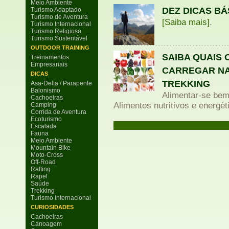
Meio Ambiente
DEZ DICAS BÁ
Turismo Adaptado
Turismo de Aventura
[Saiba mais]
.
Turismo Internacional
Turismo Religioso
Turismo Sustentável
OUTDOOR TRAINING
SAIBA QUAIS 
Treinamentos
Empresariais
CARREGAR NA
DICAS
TREKKING
Asa-Delta / Parapente
Balonismo
Alimentar-se bem
Cachoeiras
Alimentos nutritivos e energé
Camping
Corrida de Aventura
Ecoturismo
Escalada
Fauna
Meio Ambiente
Mountain Bike
Moto-Cross
Off-Road
Rafting
Rapel
Saúde
Trekking
Turismo Internacional
CURIOSIDADES
Cachoeiras
Canoagem