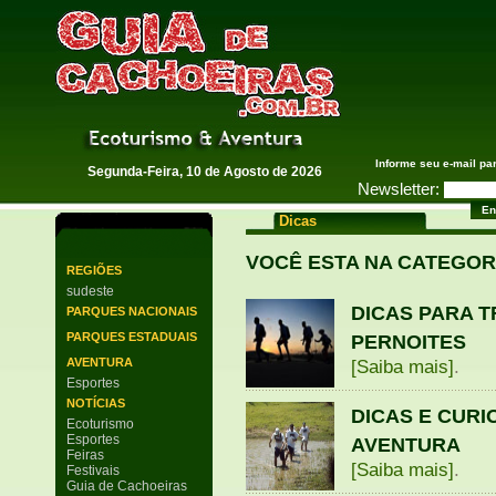
Guia de Cachoeiras
Informe seu e-mail pa
Segunda-Feira, 10 de Agosto de 2026
Newsletter:
Dicas
VOCÊ ESTA NA CATEGOR
REGIÕES
sudeste
DICAS PARA T
PARQUES NACIONAIS
PARQUES ESTADUAIS
PERNOITES
AVENTURA
[Saiba mais]
.
Esportes
NOTÍCIAS
DICAS E CURI
Ecoturismo
Esportes
AVENTURA
Feiras
[Saiba mais]
.
Festivais
Guia de Cachoeiras