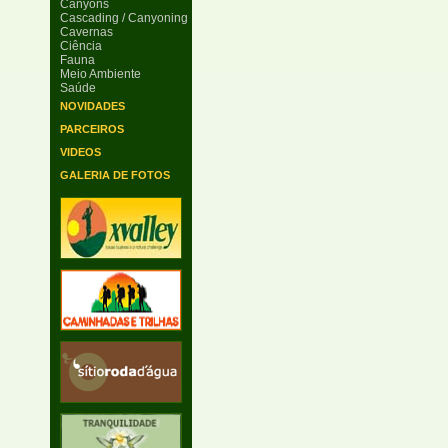
Canyons
Cascading / Canyoning
Cavernas
Ciência
Fauna
Meio Ambiente
Saúde
NOVIDADES
PARCEIROS
VIDEOS
GALERIA DE FOTOS