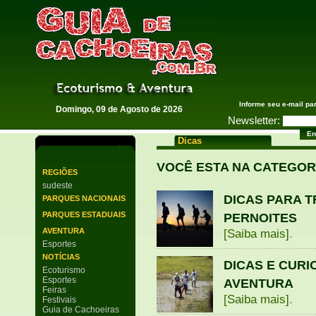
Guia de Cachoeiras
Informe seu e-mail pa
Domingo, 09 de Agosto de 2026
Newsletter:
Dicas
VOCÊ ESTA NA CATEGOR
REGIÕES
sudeste
DICAS PARA T
PARQUES NACIONAIS
PARQUES ESTADUAIS
PERNOITES
AVENTURA
[Saiba mais]
.
Esportes
NOTÍCIAS
DICAS E CURI
Ecoturismo
Esportes
AVENTURA
Feiras
[Saiba mais]
.
Festivais
Guia de Cachoeiras