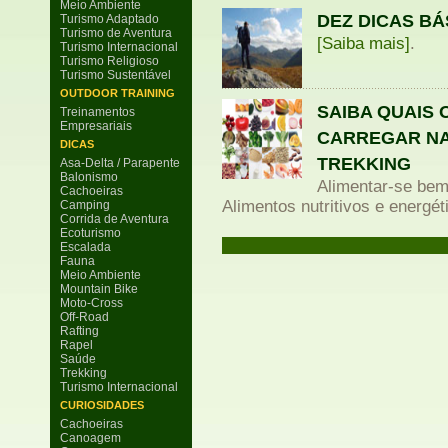
Meio Ambiente
DEZ DICAS BÁ
Turismo Adaptado
Turismo de Aventura
[Saiba mais]
.
Turismo Internacional
Turismo Religioso
Turismo Sustentável
OUTDOOR TRAINING
SAIBA QUAIS 
Treinamentos
Empresariais
CARREGAR NA
DICAS
TREKKING
Asa-Delta / Parapente
Balonismo
Alimentar-se bem
Cachoeiras
Alimentos nutritivos e energé
Camping
Corrida de Aventura
Ecoturismo
Escalada
Fauna
Meio Ambiente
Mountain Bike
Moto-Cross
Off-Road
Rafting
Rapel
Saúde
Trekking
Turismo Internacional
CURIOSIDADES
Cachoeiras
Canoagem