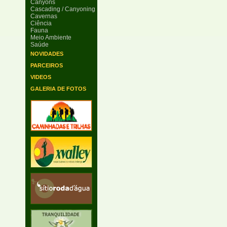
Canyons
Cascading / Canyoning
Cavernas
Ciência
Fauna
Meio Ambiente
Saúde
NOVIDADES
PARCEIROS
VIDEOS
GALERIA DE FOTOS