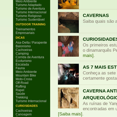
Meio Ambiente
Turismo Adaptado
Turismo de Aventura
Turismo Internacional
CAVERNAS
Turismo Religioso
Turismo Sustentável
Saiba quais são 
OUTDOOR TRAINING
Treinamentos
Empresariais
DICAS
CURIOSIDADE
Asa-Delta / Parapente
Os primeiros est
Balonismo
o dinamarquês Pe
Cachoeiras
Camping
mais]
.
Corrida de Aventura
Ecoturismo
Escalada
AS 7 MAIS E
Fauna
Meio Ambiente
Conheça as sete 
Mountain Bike
certamente gostar
Moto-Cross
Off-Road
Rafting
CAVERNA ANT
Rapel
Saúde
ARQUEOLÓGIC
Trekking
Turismo Internacional
As ruínas de Yan
CURIOSIDADES
encontradas em u
Cachoeiras
[Saiba mais]
.
Canoagem