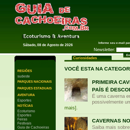
Guia de Cachoeiras
Informe seu e-mail pa
Sábado, 08 de Agosto de 2026
Newsletter:
Curiosidades
VOCÊ ESTA NA CATEGOR
REGIÕES
sudeste
PRIMEIRA CAV
PARQUES NACIONAIS
PARQUES ESTADUAIS
PAÍS É DESC
AVENTURA
É uma caverna em
Esportes
possivelmente um
NOTÍCIAS
mais]
.
Ecoturismo
Esportes
Feiras
CAVERNAS NO
Festivais
Saiba mais sobre
Guia de Cachoeiras