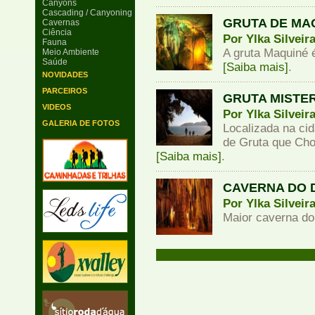
Canyons
Cascading / Canyoning
GRUTA DE MA
Cavernas
Ciência
Por Ylka Silveir
Fauna
A gruta Maquiné 
Meio Ambiente
Saúde
[Saiba mais]
.
NOVIDADES
PARCEIROS
GRUTA MISTE
VIDEOS
Por Ylka Silveir
GALERIA DE FOTOS
Localizada na ci
de Gruta que Chor
[Saiba mais]
.
CAVERNA DO 
Por Ylka Silveir
Maior caverna d