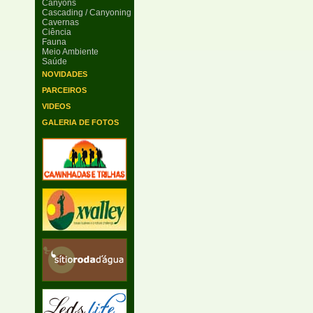
Canyons
Cascading / Canyoning
Cavernas
Ciência
Fauna
Meio Ambiente
Saúde
NOVIDADES
PARCEIROS
VIDEOS
GALERIA DE FOTOS