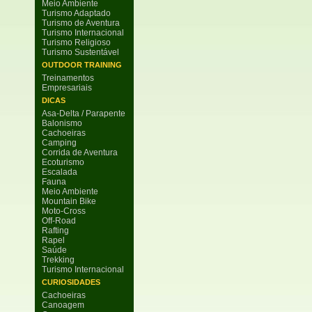
Meio Ambiente
Turismo Adaptado
Turismo de Aventura
Turismo Internacional
Turismo Religioso
Turismo Sustentável
OUTDOOR TRAINING
Treinamentos
Empresariais
DICAS
Asa-Delta / Parapente
Balonismo
Cachoeiras
Camping
Corrida de Aventura
Ecoturismo
Escalada
Fauna
Meio Ambiente
Mountain Bike
Moto-Cross
Off-Road
Rafting
Rapel
Saúde
Trekking
Turismo Internacional
CURIOSIDADES
Cachoeiras
Canoagem