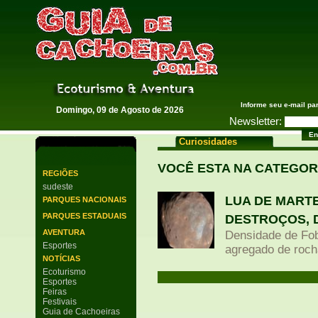
Guia de Cachoeiras
Informe seu e-mail pa
Domingo, 09 de Agosto de 2026
Newsletter:
Curiosidades
VOCÊ ESTA NA CATEGOR
REGIÕES
sudeste
LUA DE MARTE
PARQUES NACIONAIS
PARQUES ESTADUAIS
DESTROÇOS, D
AVENTURA
Densidade de Fob
Esportes
agregado de roch
NOTÍCIAS
Ecoturismo
Esportes
Feiras
Festivais
Guia de Cachoeiras