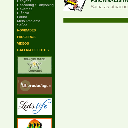
PSICANALIST
Canyons
Cascading / Canyoning
Saiba as atuações
Cavernas
Ciência
Fauna
Meio Ambiente
Saúde
NOVIDADES
PARCEIROS
VIDEOS
GALERIA DE FOTOS