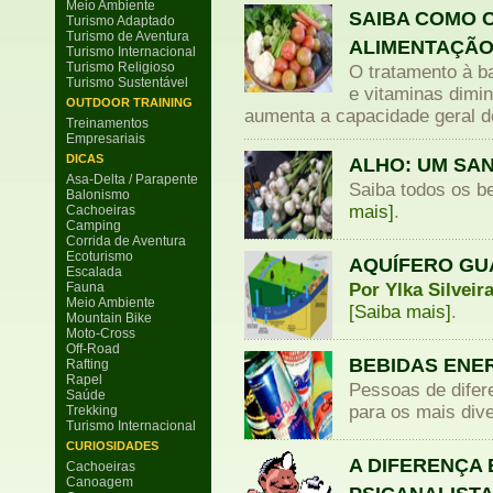
Meio Ambiente
SAIBA COMO 
Turismo Adaptado
Turismo de Aventura
ALIMENTAÇÃO
Turismo Internacional
Turismo Religioso
O tratamento à b
Turismo Sustentável
e vitaminas dimin
OUTDOOR TRAINING
aumenta a capacidade geral d
Treinamentos
Empresariais
DICAS
ALHO: UM SA
Asa-Delta / Parapente
Saiba todos os be
Balonismo
mais]
.
Cachoeiras
Camping
Corrida de Aventura
Ecoturismo
AQUÍFERO GU
Escalada
Fauna
Por Ylka Silveir
Meio Ambiente
[Saiba mais]
.
Mountain Bike
Moto-Cross
Off-Road
BEBIDAS ENE
Rafting
Rapel
Pessoas de difer
Saúde
para os mais dive
Trekking
Turismo Internacional
CURIOSIDADES
A DIFERENÇA 
Cachoeiras
Canoagem