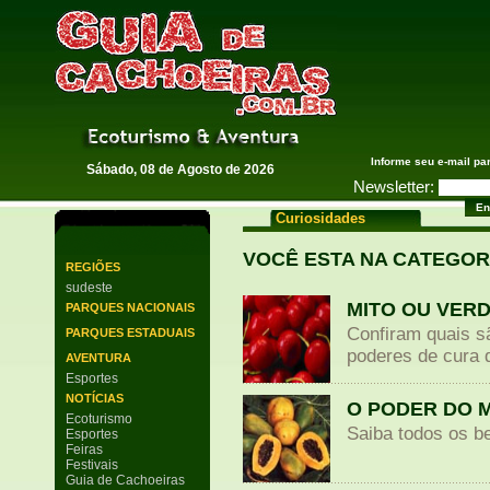
Guia de Cachoeiras
Informe seu e-mail pa
Sábado, 08 de Agosto de 2026
Newsletter:
Curiosidades
VOCÊ ESTA NA CATEGO
REGIÕES
sudeste
MITO OU VERD
PARQUES NACIONAIS
Confiram quais s
PARQUES ESTADUAIS
poderes de cura 
AVENTURA
Esportes
NOTÍCIAS
O PODER DO 
Ecoturismo
Saiba todos os be
Esportes
Feiras
Festivais
Guia de Cachoeiras