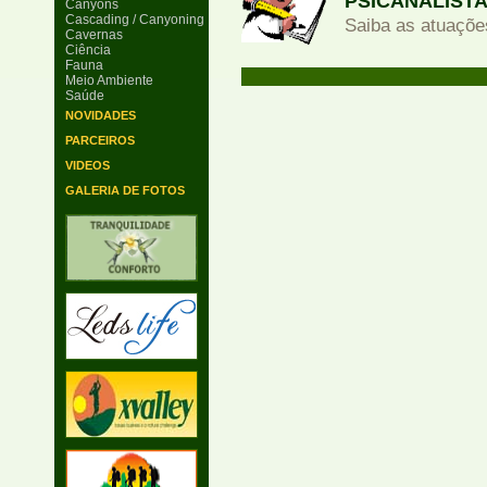
PSICANALIST
Canyons
Cascading / Canyoning
Saiba as atuações
Cavernas
Ciência
Fauna
Meio Ambiente
Saúde
NOVIDADES
PARCEIROS
VIDEOS
GALERIA DE FOTOS