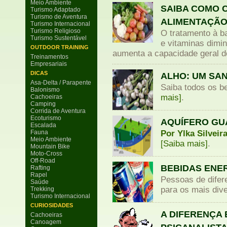
Meio Ambiente
SAIBA COMO 
Turismo Adaptado
Turismo de Aventura
ALIMENTAÇÃO
Turismo Internacional
Turismo Religioso
O tratamento à b
Turismo Sustentável
e vitaminas dimin
OUTDOOR TRAINING
aumenta a capacidade geral d
Treinamentos
Empresariais
DICAS
ALHO: UM SA
Asa-Delta / Parapente
Saiba todos os be
Balonismo
mais]
.
Cachoeiras
Camping
Corrida de Aventura
Ecoturismo
AQUÍFERO GU
Escalada
Fauna
Por Ylka Silveir
Meio Ambiente
[Saiba mais]
.
Mountain Bike
Moto-Cross
Off-Road
BEBIDAS ENE
Rafting
Rapel
Pessoas de difer
Saúde
para os mais dive
Trekking
Turismo Internacional
CURIOSIDADES
A DIFERENÇA 
Cachoeiras
Canoagem