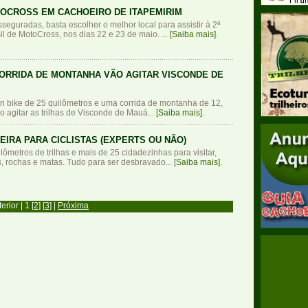
OCROSS EM CACHOEIRO DE ITAPEMIRIM
seguradas, basta escolher o melhor local para assistir à 2ª
il de MotoCross, nos dias 22 e 23 de maio. ...
[Saiba mais]
.
CORRIDA DE MONTANHA VÃO AGITAR VISCONDE DE
n bike de 25 quilômetros e uma corrida de montanha de 12,
o agitar as trilhas de Visconde de Mauá...
[Saiba mais]
.
EIRA PARA CICLISTAS (EXPERTS OU NÃO)
lômetros de trilhas e mais de 25 cidadezinhas para visitar,
s, rochas e matas. Tudo para ser desbravado...
[Saiba mais]
.
erior | 1
[2]
[3]
|
Próxima