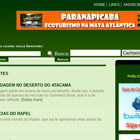
HOME
LINKS
ANUNCI
ra receber nossa Newsletter:
Busca:
RTES
PUBLI
NOAGEM NO DESERTO DO ATACAMA
em parte em busca de mais um desafio, desta vez, o evento
ativa de quebra de recorde no Guinness Book, que é a de
or altitude.
[Saiba mais]
.
CIAS DO RAPEL
ncrível mundo do Rapel, que vai te aproximar mais ainda da