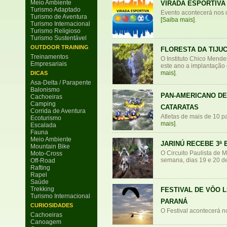
Meio Ambiente
VIRADA ESPORTIVA
Turismo Adaptado
Evento acontecerá nos d
Turismo de Aventura
[Saiba mais]
.
Turismo Internacional
Turismo Religioso
Turismo Sustentável
OUTDOOR TRAINING
FLORESTA DA TIJU
Treinamentos
O Instituto Chico Mende
Empresariais
este ano a implantação
mais]
.
DICAS
Asa-Delta / Parapente
Balonismo
PAN-AMERICANO DE
Cachoeiras
Camping
CATARATAS
Corrida de Aventura
Atletas de mais de 10 p
Ecoturismo
mais]
.
Escalada
Fauna
Meio Ambiente
JARINÚ RECEBE 3ª
Mountain Bike
O Circuito Paulista de M
Moto-Cross
semana, dias 19 e 20 de 
Off-Road
Rafting
Rapel
Saúde
Trekking
FESTIVAL DE VÔO L
Turismo Internacional
PARANÁ
CURIOSIDADES
O Festival acontecerá n
Cachoeiras
Canoagem