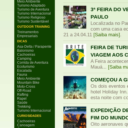
Meio Ambiente
Turismo Adaptado
3ª FEIRA DO 
Turismo de Aventura
Turismo Internacional
PAULO
Turismo Religioso
Turismo Sustentável
Localizada no Pa
OUTDOOR TRAINING
com uma casa eco
Treinamentos
21 a 24.04.11
[Saiba mais]
.
Empresariais
DICAS
FEIRA DE TUR
Asa-Delta / Parapente
Balonismo
VIAGEM AOS 
Cachoeiras
Camping
A Feira acontecer
Corrida de Aventura
Mauá...
[Saiba ma
Ecoturismo
Escalada
Fauna
Meio Ambiente
COMEÇOU A G
Mountain Bike
Os dois eventos 
Moto-Cross
Off-Road
hotel Holiday I
Rafting
esta noite com co
Rapel
Saúde
Trekking
EXPEDIÇÃO D
Turismo Internacional
CURIOSIDADES
FIM DO MUNDO
Cachoeiras
Oito aeronaves q
Canoagem