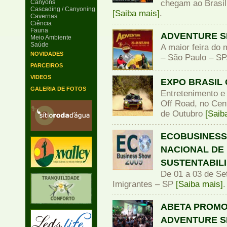
Canyons
chegam ao Brasil 
Cascading / Canyoning
[Saiba mais]
.
Cavernas
Ciência
Fauna
ADVENTURE S
Meio Ambiente
Saúde
A maior feira do
NOVIDADES
– São Paulo – SP
PARCEIROS
VIDEOS
EXPO BRASIL
GALERIA DE FOTOS
Entretenimento e 
Off Road, no Cen
de Outubro
[Saib
ECOBUSINESS 
NACIONAL DE
SUSTENTABIL
De 01 a 03 de Se
Imigrantes – SP
[Saiba mais]
.
ABETA PROMO
ADVENTURE S