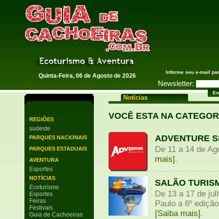
Guia de Cachoeiras
Informe seu e-mail pa
Quinta-Feira, 06 de Agosto de 2026
Newsletter:
Notícias
VOCÊ ESTA NA CATEGOR
REGIÕES
sudeste
ADVENTURE S
PARQUES NACIONAIS
De 11 a 14 de Ag
PARQUES ESTADUAIS
mais]
.
AVENTURA
Esportes
NOTÍCIAS
SALÃO TURISM
Ecoturismo
De 13 a 17 de ju
Esportes
Feiras
Paulo a 6º edição
Festivais
[Saiba mais]
.
Guia de Cachoeiras