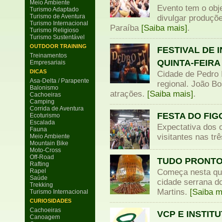
Meio Ambiente
Evento tem o obj
Turismo Adaptado
Turismo de Aventura
divulgar produçõe
Turismo Internacional
Paraíba
[Saiba mais]
.
Turismo Religioso
Turismo Sustentável
OUTDOOR TRAINING
FESTIVAL DE 
Treinamentos
QUINTA-FEIRA
Empresariais
DICAS
Cidade de Pedro 
Asa-Delta / Parapente
regional. João Bo
Balonismo
atrações.
[Saiba mais]
.
Cachoeiras
Camping
Corrida de Aventura
FESTA DO FIG
Ecoturismo
Escalada
Expectativa dos o
Fauna
visitantes nas t
Meio Ambiente
Mountain Bike
Moto-Cross
Off-Road
TUDO PRONTO 
Rafting
Rapel
Começa nesta qua
Saúde
cidade serrana do
Trekking
Martins.
[Saiba m
Turismo Internacional
CURIOSIDADES
Cachoeiras
VCP E INSTIT
Canoagem