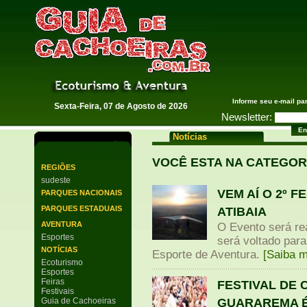
Guia de Cachoeiras
Informe seu e-mail pa
Sexta-Feira, 07 de Agosto de 2026
Newsletter:
Notícias
VOCÊ ESTA NA CATEGORI
REGIÕES
sudeste
VEM AÍ O 2º 
PARQUES NACIONAIS
PARQUES ESTADUAIS
ATIBAIA
AVENTURA
O Evento será re
Esportes
será voltado para
NOTÍCIAS
Esporte de Aventura.
[Saiba m
Ecoturismo
Esportes
Feiras
FESTIVAL DE 
Festivais
GUARAREMA É
Guia de Cachoeiras