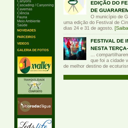
Canyons
EDIÇÃO DO FE
Cascading / Canyoning
Cavernas
DE GUARARE
Ciência
O município de 
Fauna
Meio Ambiente
uma edição do Festival de Ci
Saúde
dias 24 e 31 de agosto.
[Saiba
NOVIDADES
PARCEIROS
FESTIVAL DE 
VIDEOS
NESTA TERÇA
GALERIA DE FOTOS
... compartilhare
que foi a cidade
de melhor destino de ecoturis