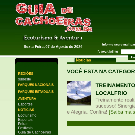
Guia de Cachoeiras
Informe seu e-mail pa
Sexta-Feira, 07 de Agosto de 2026
Newsletter:
Notícias
VOCÊ ESTA NA CATEGOR
REGIÕES
sudeste
TREINAMENTO 
PARQUES NACIONAIS
PARQUES ESTADUAIS
LOCALFRIO
AVENTURA
Treinamento real
Esportes
sucesso! Sinergi
NOTÍCIAS
e Alegria. Confira!
[Saiba mais
Ecoturismo
Esportes
Feiras
Festivais
Guia de Cachoeiras