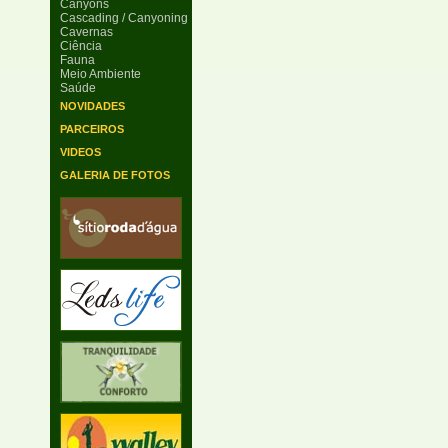
Canyons
Cascading / Canyoning
Cavernas
Ciência
Fauna
Meio Ambiente
Saúde
NOVIDADES
PARCEIROS
VIDEOS
GALERIA DE FOTOS