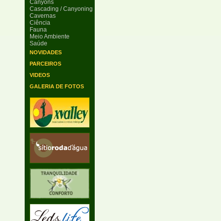
Canyons
Cascading / Canyoning
Cavernas
Ciência
Fauna
Meio Ambiente
Saúde
NOVIDADES
PARCEIROS
VIDEOS
GALERIA DE FOTOS