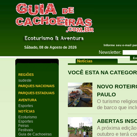
Guia de Cachoeiras
Informe seu e-mail pa
Sábado, 08 de Agosto de 2026
Newsletter:
Notícias
VOCÊ ESTA NA CATEGOR
REGIÕES
sudeste
NOVO ROTEIR
PARQUES NACIONAIS
PARQUES ESTADUAIS
PAULO
AVENTURA
O turismo religio
Esportes
de barco que inclu
NOTÍCIAS
Ecoturismo
ABERTAS INSC
Esportes
Feiras
A próxima edição 
Festivais
outubro e terá c
Guia de Cachoeiras