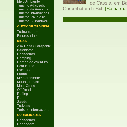
Meio Ambiente
de Cássia, em Ba
Turismo Adaptado
Corumbataí do Sul.
[Saiba ma
Turismo de Aventura
Turismo Internacional
Turismo Religioso
Turismo Sustentável
OUTDOOR TRAINING
Treinamentos
Empresariais
DICAS
Asa-Delta / Parapente
Balonismo
Cachoeiras
Camping
Corrida de Aventura
Ecoturismo
Escalada
Fauna
Meio Ambiente
Mountain Bike
Moto-Cross
Off-Road
Rafting
Rapel
Saúde
Trekking
Turismo Internacional
CURIOSIDADES
Cachoeiras
Canoagem