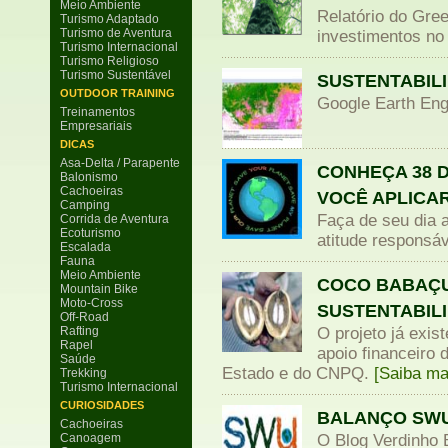
Meio Ambiente
Relatório do Gr
Turismo Adaptado
Turismo de Aventura
investimentos n
Turismo Internacional
Turismo Religioso
Turismo Sustentável
SUSTENTABIL
OUTDOOR TRAINING
Google Earth Eng
Treinamentos
Empresariais
DICAS
Asa-Delta / Parapente
CONHEÇA 38 D
Balonismo
Cachoeiras
VOCÊ APLICAR
Camping
Faça de seu dia 
Corrida de Aventura
Ecoturismo
atitude responsá
Escalada
Fauna
Meio Ambiente
COCO BABAÇU
Mountain Bike
Moto-Cross
SUSTENTABIL
Off-Road
Rafting
O projeto já exis
Rapel
apoio financeiro 
Saúde
Estado e do CNPQ.
[Saiba ma
Trekking
Turismo Internacional
CURIOSIDADES
BALANÇO SWU
Cachoeiras
Canoagem
O Blog Verdinho 