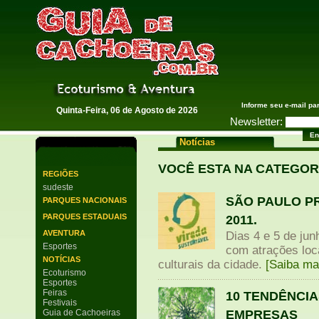
Guia de Cachoeiras
Informe seu e-mail pa
Quinta-Feira, 06 de Agosto de 2026
Newsletter:
Notícias
VOCÊ ESTA NA CATEGO
REGIÕES
sudeste
SÃO PAULO P
PARQUES NACIONAIS
PARQUES ESTADUAIS
2011.
AVENTURA
Dias 4 e 5 de jun
Esportes
com atrações loc
NOTÍCIAS
culturais da cidade.
[Saiba ma
Ecoturismo
Esportes
Feiras
10 TENDÊNCIA
Festivais
EMPRESAS
Guia de Cachoeiras