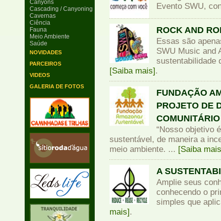
Canyons
Evento SWU, conf
Cascading / Canyoning
Cavernas
Ciência
ROCK AND RO
Fauna
Meio Ambiente
Essas são apenas
Saúde
SWU Music and Ar
NOVIDADES
sustentabilidade q
PARCEIROS
[Saiba mais]
.
VIDEOS
GALERIA DE FOTOS
FUNDAÇÃO AM
PROJETO DE 
COMUNITÁRIO
“Nosso objetivo 
sustentável, de maneira a inc
meio ambiente. ...
[Saiba mais
A SUSTENTABI
Amplie seus conh
conhecendo o pri
simples que apli
mais]
.