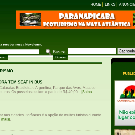
HOME
LINKS
ANUNCI
ra receber nossa Newsletter:
Busca:
URISMO
PUBLI
ORA TEM SEAT IN BUS
: Cataratas Brasileira e Argentina, Parque das Aves, Macuco
 outros. Os passeios custam a partir de R$ 40,00...
[Saiba
xar nas cidades litorâneas é a opção de muitos turistas durante
 mais]
.