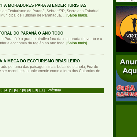
CITA MORADORES PARA ATENDER TURISTAS
to de Ecoturismo do Paraná, Sebrae/PR, Secretaria Estadual
Municipal de Turismo de Paranaguá, ...
[Saiba mais]
.
TORAL DO PARANÁ O ANO TODO
 do Paraná é o grande atrativo fora da temporada de verão e a
entar a economia da região ao ano todo.
[Saiba mais]
.
RA A MECA DO ECOTURISMO BRASILEIRO
grado por uma das paisagens mais belas do planeta, Foz do
e ser reconhecida unicamente como a terra das Cataratas do
[3]
[4]
[5]
[6]
7
[8]
[9]
[10]
[11]
|
Próxima