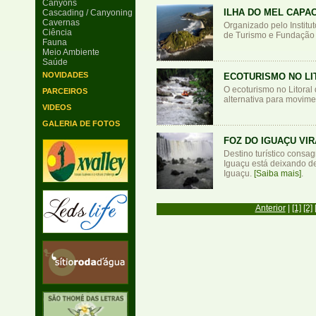
Canyons
ILHA DO MEL CAPA
Cascading / Canyoning
Cavernas
Organizado pelo Institu
Ciência
de Turismo e Fundação 
Fauna
Meio Ambiente
Saúde
NOVIDADES
ECOTURISMO NO LI
O ecoturismo no Litoral
PARCEIROS
alternativa para movim
VIDEOS
GALERIA DE FOTOS
FOZ DO IGUAÇU VI
Destino turístico consa
Iguaçu está deixando d
Iguaçu.
[Saiba mais]
.
Anterior
|
[1]
[2]