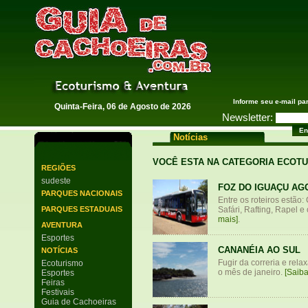
Guia de Cachoeiras
Informe seu e-mail pa
Quinta-Feira, 06 de Agosto de 2026
Newsletter:
Notícias
VOCÊ ESTA NA CATEGORIA ECOT
REGIÕES
sudeste
FOZ DO IGUAÇU AG
PARQUES NACIONAIS
Entre os roteiros estão
PARQUES ESTADUAIS
Safári, Rafting, Rapel e
mais]
.
AVENTURA
Esportes
CANANÉIA AO SUL
NOTÍCIAS
Fugir da correria e rela
Ecoturismo
o mês de janeiro.
[Saiba
Esportes
Feiras
Festivais
Guia de Cachoeiras