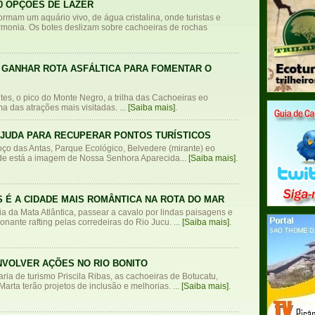
0 OPÇÕES DE LAZER
ormam um aquário vivo, de água cristalina, onde turistas e
monia. Os botes deslizam sobre cachoeiras de rochas
 GANHAR ROTA ASFÁLTICA PARA FOMENTAR O
s, o pico do Monte Negro, a trilha das Cachoeiras eo
a das atrações mais visitadas. ...
[Saiba mais]
.
JUDA PARA RECUPERAR PONTOS TURÍSTICOS
ço das Antas, Parque Ecológico, Belvedere (mirante) eo
de está a imagem de Nossa Senhora Aparecida...
[Saiba mais]
.
 É A CIDADE MAIS ROMÂNTICA NA ROTA DO MAR
ia da Mata Atlântica, passear a cavalo por lindas paisagens e
nante rafting pelas corredeiras do Rio Jucu. ...
[Saiba mais]
.
NVOLVER AÇÕES NO RIO BONITO
ria de turismo Priscila Ribas, as cachoeiras de Botucatu,
arta terão projetos de inclusão e melhorias. ...
[Saiba mais]
.