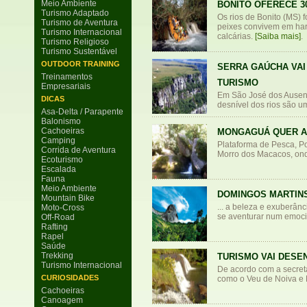
Meio Ambiente
BONITO OFERECE 3
Turismo Adaptado
Os rios de Bonito (MS) f
Turismo de Aventura
peixes convivem em har
Turismo Internacional
calcárias.
[Saiba mais]
.
Turismo Religioso
Turismo Sustentável
OUTDOOR TRAINING
SERRA GAÚCHA VAI
Treinamentos
TURISMO
Empresariais
Em São José dos Ausente
DICAS
desnível dos rios são um
Asa-Delta / Parapente
Balonismo
Cachoeiras
MONGAGUÁ QUER A
Camping
Plataforma de Pesca, Po
Corrida de Aventura
Morro dos Macacos, on
Ecoturismo
Escalada
Fauna
Meio Ambiente
DOMINGOS MARTINS
Mountain Bike
... a beleza e exuberânc
Moto-Cross
se aventurar num emocio
Off-Road
Rafting
Rapel
Saúde
Trekking
TURISMO VAI DESE
Turismo Internacional
De acordo com a secreta
CURIOSIDADES
como o Veu de Noiva e M
Cachoeiras
Canoagem