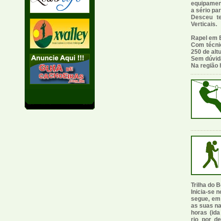
equipamen
a sério pa
Desceu t
Verticais.
Rapel em 
Com técnic
250 de alt
Sem dúvida
Na região 
Trilha do B
Inicia-se 
segue, em 
as suas na
horas (ida
rio por d