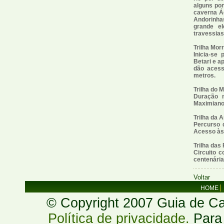
alguns pon
caverna Ág
Andorinha
grande e
travessias 
Trilha Mor
Inicia-se
Betari e a
dão acess
metros.
Trilha do 
Duração m
Maximiano 
Trilha da 
Percurso 
Acesso às
Trilha das
Circuito 
centenárias
Voltar
HOME
© Copyright 2007 Guia de Cac
Política de privacidade.
Para 