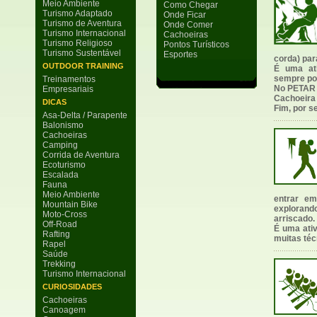
Meio Ambiente
Como Chegar
Turismo Adaptado
Onde Ficar
Turismo de Aventura
Onde Comer
Turismo Internacional
Cachoeiras
Turismo Religioso
Pontos Turísticos
Turismo Sustentável
Esportes
corda) par
OUTDOOR TRAINING
É uma ati
sempre po
Treinamentos
No PETAR o
Empresariais
Cachoeira
DICAS
Fim, por s
Asa-Delta / Parapente
Balonismo
Cachoeiras
Camping
Corrida de Aventura
Ecoturismo
Escalada
Fauna
Meio Ambiente
entrar e
Mountain Bike
exploran
Moto-Cross
arriscado.
Off-Road
É uma ati
Rafting
muitas téc
Rapel
Saúde
Trekking
Turismo Internacional
CURIOSIDADES
Cachoeiras
Canoagem