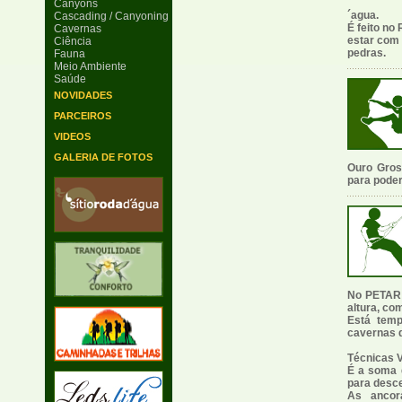
Canyons
´agua.
Cascading / Canyoning
É feito no
Cavernas
estar com
Ciência
pedras.
Fauna
Meio Ambiente
Saúde
NOVIDADES
PARCEIROS
VIDEOS
GALERIA DE FOTOS
Ouro Gros
para poder
No PETAR 
altura, co
Está temp
cavernas 
Técnicas V
É a soma d
para desce
As ancor