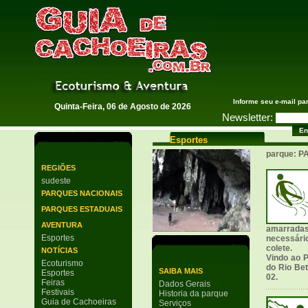
Guia de Cachoeiras
Informe seu e-mail pa
Quinta-Feira, 06 de Agosto de 2026
Newsletter:
Esportes
parque: 
REGIÕES
sudeste
PARQUES NACIONAIS
PARQUES ESTADUAIS
AVENTURA
amarradas,
Esportes
necessári
colete.
NOTÍCIAS
Vindo ao P
Ecoturismo
do Rio Bet
SAIBA MAIS
Esportes
02.
Feiras
Dados Gerais
Festivais
Historia da parque
Guia de Cachoeiras
Serviços