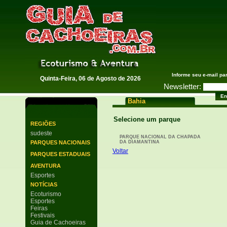
Guia de Cachoeiras
Informe seu e-mail pa
Quinta-Feira, 06 de Agosto de 2026
Newsletter:
Bahia
Selecione um parque
REGIÕES
sudeste
PARQUE NACIONAL DA CHAPADA
PARQUES NACIONAIS
DA DIAMANTINA
Voltar
PARQUES ESTADUAIS
AVENTURA
Esportes
NOTÍCIAS
Ecoturismo
Esportes
Feiras
Festivais
Guia de Cachoeiras