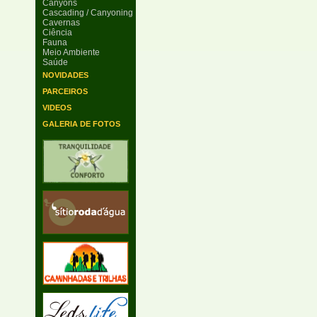
Canyons
Cascading / Canyoning
Cavernas
Ciência
Fauna
Meio Ambiente
Saúde
NOVIDADES
PARCEIROS
VIDEOS
GALERIA DE FOTOS