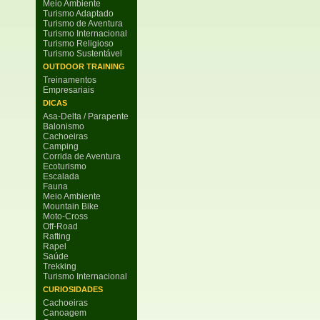
Meio Ambiente
Turismo Adaptado
Turismo de Aventura
Turismo Internacional
Turismo Religioso
Turismo Sustentável
OUTDOOR TRAINING
Treinamentos
Empresariais
DICAS
Asa-Delta / Parapente
Balonismo
Cachoeiras
Camping
Corrida de Aventura
Ecoturismo
Escalada
Fauna
Meio Ambiente
Mountain Bike
Moto-Cross
Off-Road
Rafting
Rapel
Saúde
Trekking
Turismo Internacional
CURIOSIDADES
Cachoeiras
Canoagem