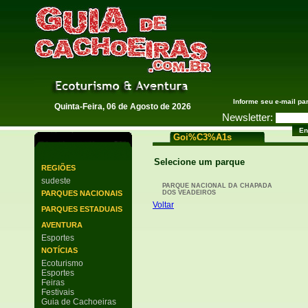
Guia de Cachoeiras
Informe seu e-mail pa
Quinta-Feira, 06 de Agosto de 2026
Newsletter:
Goi%C3%A1s
Selecione um parque
REGIÕES
sudeste
PARQUE NACIONAL DA CHAPADA
PARQUES NACIONAIS
DOS VEADEIROS
Voltar
PARQUES ESTADUAIS
AVENTURA
Esportes
NOTÍCIAS
Ecoturismo
Esportes
Feiras
Festivais
Guia de Cachoeiras