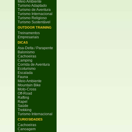
Meio Ambiente
Turismo Adaptado
Turismo de Aventura
Turismo Internacional
Turismo Religioso
Turismo Sustentável
OUTDOOR TRAINING
Treinamentos
Empresariais
DICAS
Asa-Delta / Parapente
Balonismo
Cachoeiras
Camping
Corrida de Aventura
Ecoturismo
Escalada
Fauna
Meio Ambiente
Mountain Bike
Moto-Cross
Off-Road
Rafting
Rapel
Saúde
Trekking
Turismo Internacional
CURIOSIDADES
Cachoeiras
Canoagem