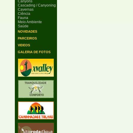
Canyons
Cascading / Canyoning
Cavernas
Ciência
Fauna
Meio Ambiente
Saúde
NOVIDADES
PARCEIROS
VIDEOS
GALERIA DE FOTOS