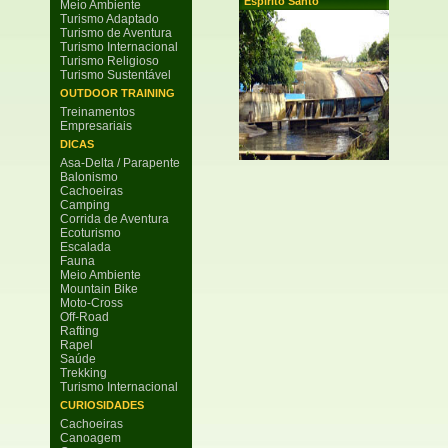
Espirito Santo
Meio Ambiente
Turismo Adaptado
Turismo de Aventura
Turismo Internacional
Turismo Religioso
Turismo Sustentável
OUTDOOR TRAINING
Treinamentos
Empresariais
DICAS
Asa-Delta / Parapente
Balonismo
Cachoeiras
Camping
Corrida de Aventura
Ecoturismo
Escalada
Fauna
Meio Ambiente
Mountain Bike
Moto-Cross
Off-Road
Rafting
Rapel
Saúde
Trekking
Turismo Internacional
CURIOSIDADES
Cachoeiras
Canoagem