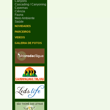
Canyons
Cascading / Canyoning
Cavernas
Ciência
Fauna
Meio Ambiente
Saúde
NOVIDADES
PARCEIROS
VIDEOS
GALERIA DE FOTOS