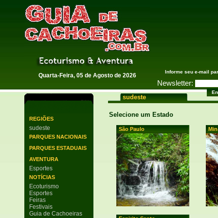
Guia de Cachoeiras
Informe seu e-mail pa
Quarta-Feira, 05 de Agosto de 2026
Newsletter:
sudeste
Selecione um Estado
REGIÕES
sudeste
São Paulo
Min
PARQUES NACIONAIS
PARQUES ESTADUAIS
AVENTURA
Esportes
NOTÍCIAS
Ecoturismo
Esportes
Feiras
Festivais
Guia de Cachoeiras