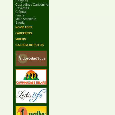
Canyons
Cascading / Canyoning
Cavernas
Ciência
Fauna
Meio Ambiente
Saúde
NOVIDADES
PARCEIROS
VIDEOS
GALERIA DE FOTOS