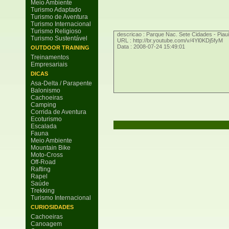
Meio Ambiente
Turismo Adaptado
Turismo de Aventura
Turismo Internacional
Turismo Religioso
descricao : Parque Nac. Sete Cidades - Piau
Turismo Sustentável
URL : http://br.youtube.com/v/4Yl0KDj5fyM
Data : 2008-07-24 15:49:01
OUTDOOR TRAINING
Treinamentos
Empresariais
DICAS
Asa-Delta / Parapente
Balonismo
Cachoeiras
Camping
Corrida de Aventura
Ecoturismo
Escalada
Fauna
Meio Ambiente
Mountain Bike
Moto-Cross
Off-Road
Rafting
Rapel
Saúde
Trekking
Turismo Internacional
CURIOSIDADES
Cachoeiras
Canoagem